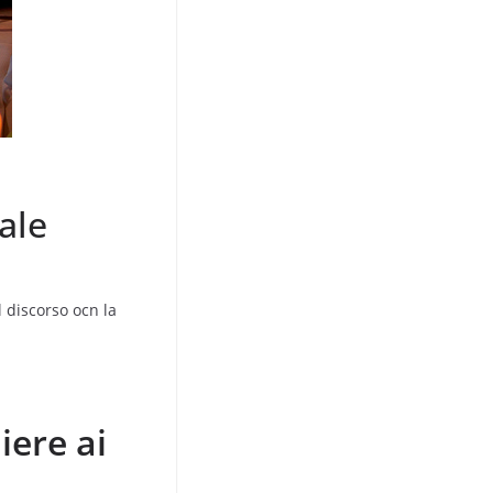
ale
 discorso ocn la
iere ai