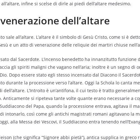
ll’altare, infine si scelse di dirle ai piedi dell’altare medesimo.
 venerazione dell’altare
 sale all’altare. L’altare è il simbolo di Gesù Cristo, come si è detto
sù e un atto di venerazione delle reliquie dei martiri chiuse nell’a
ensato dal Sacerdote. L’incenso benedetto ha innanzitutto funzione d
ccia gli spiriti maligni che vagano nell’aria; inoltre è un segno di 
io. Dopo essere stato egli stesso incensato dal Diacono il Sacerdote
o durante la processione verso l’altare. Oggi la Schola lo canta me
i dell’altare. L’Introito è un’antifona, il cui testo è tratto generalme
. Anticamente si ripeteva tante volte quante erano necessarie a co
 Il Suddiacono del Papa, quando la processione entrava, agitava il ma
 di intonarlo, così come gli antichi magistrati romani agitavano la 
 oggi, alla Messa dei Vescovi, il Suddiacono entra tenendo nell’Evan
eleison (che significa “Signore abbi pietà”), antica supplica in greco ri