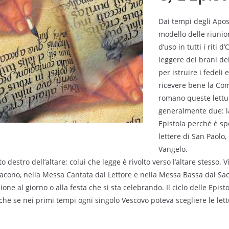
Dai tempi degli Apos
modello delle riunio
d’uso in tutti i riti 
leggere dei brani del
per istruire i fedeli 
ricevere bene la Com
romano queste lettu
generalmente due: l
Epistola perché è sp
lettere di San Paolo,
Vangelo.
ato destro dell’altare; colui che legge è rivolto verso l’altare stesso. V
cono, nella Messa Cantata dal Lettore e nella Messa Bassa dal Sac
zione al giorno o alla festa che si sta celebrando. Il ciclo delle Epist
anche se nei primi tempi ogni singolo Vescovo poteva scegliere le let