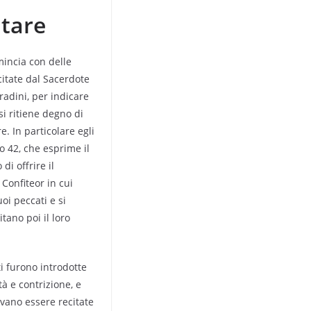
ltare
incia con delle
citate dal Sacerdote
gradini, per indicare
si ritiene degno di
are. In particolare egli
mo 42, che esprime il
di offrire il
l Confiteor in cui
uoi peccati e si
tano poi il loro
i furono introdotte
à e contrizione, e
evano essere recitate