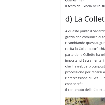
Quaresima).
Il testo del Gloria nella 
d) La Collet
A questo punto il Sacerdote
grazia che comunica ai fe
ricambiando quest’augurio
recita la Colletta, così c
parte delle Collette ha or
importanti Sacramentari d
che li avrebbero composti)
processione per recarsi a
l’intercessione di Gesù C
concederà”.
Il contenuto della Collett