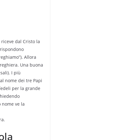
 riceve dal Cristo la
i rispondono
reghiamo”). Allora
a preghiera. Una buona
ali). I più
dal nome dei tre Papi
 fedeli per la grande
 chiedendo
o nome ve la
ra.
ola