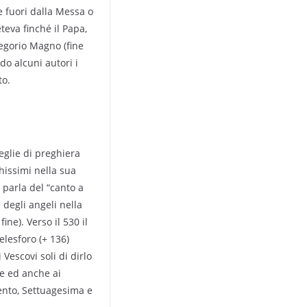
e fuori dalla Messa o
eteva finché il Papa,
regorio Magno (fine
ndo alcuni autori i
to.
eglie di preghiera
chissimi nella sua
 parla del “canto a
 degli angeli nella
ine). Verso il 530 il
Telesforo (+ 136)
escovi soli di dirlo
ste ed anche ai
vento, Settuagesima e