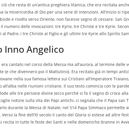
ciò che resta di un’antica preghiera litanica, che era recitata anch
a la misericordia di Dio per una serie di intenzioni. All’inizio si rip
abside e rivolto verso Oriente, non facesse segno di cessare. San G
e il numero delle invocazioni: tre Kyrie, tre Christe e tre Kyrie. Seco
 al Padre, i tre Christe al Figlio e gli ultimi tre Kyrie allo Spirito San
 o Inno Angelico
 era cantato nel corso della Messa ma all’aurora, al termine delle v
e (e che divennero poi il Mattutino). Era recitato già in tempi anti
Giovane nella sua famosa lettera sui Cristiani all’Imperatore Traiano,
 all’alba nelle riunioni cristiane. Il suo testo comincia con le parole
ode alle tre persone divine (ecco perché si fa il segno di croce alla f
coglie notizie sulla vita dei Papi antichi, ci segnala che il Papa san 
arlo durante la Messa di Natale; nel 514 Papa Simmaco permette ai V
 Verso la fine dell’XI secolo il canto del Gloria si estese ad altre fe
si recita in tutte le feste dei Santi e nelle domeniche (tranne in Av