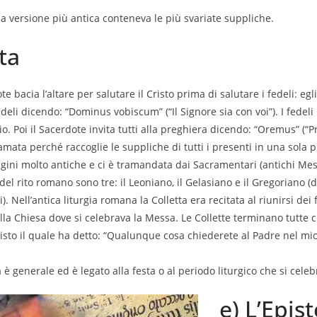
sua versione più antica conteneva le più svariate suppliche.
ta
 bacia l’altare per salutare il Cristo prima di salutare i fedeli: egli
deli dicendo: “Dominus vobiscum” (“Il Signore sia con voi”). I fedel
. Poi il Sacerdote invita tutti alla preghiera dicendo: “Oremus” (“P
hiamata perché raccoglie le suppliche di tutti i presenti in una sol
igini molto antiche e ci è tramandata dai Sacramentari (antichi Mess
el rito romano sono tre: il Leoniano, il Gelasiano e il Gregoriano (
. Nell’antica liturgia romana la Colletta era recitata al riunirsi dei
lla Chiesa dove si celebrava la Messa. Le Collette terminano tutte
risto il quale ha detto: “Qualunque cosa chiederete al Padre nel mi
a è generale ed è legato alla festa o al periodo liturgico che si celeb
e) L’Epist