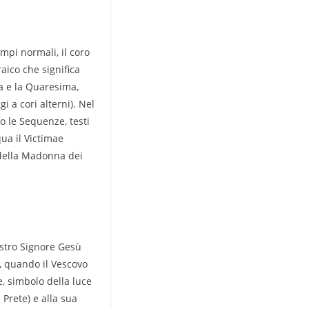
mpi normali, il coro
raico che significa
ma e la Quaresima,
i a cori alterni). Nel
o le Sequenze, testi
ua il Victimae
e della Madonna dei
ostro Signore Gesù
i, quando il Vescovo
e, simbolo della luce
 Prete) e alla sua