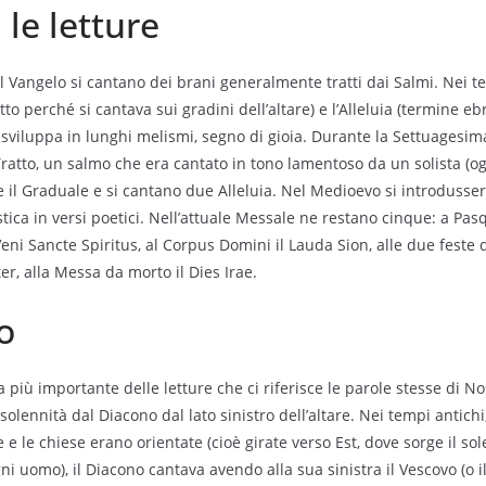
a le letture
al Vangelo si cantano dei brani generalmente tratti dai Salmi. Nei te
tto perché si cantava sui gradini dell’altare) e l’Alleluia (termine eb
si sviluppa in lunghi melismi, segno di gioia. Durante la Settuagesi
l Tratto, un salmo che era cantato in tono lamentoso da un solista (ogg
il Graduale e si cantano due Alleluia. Nel Medioevo si introdusser
tica in versi poetici. Nell’attuale Messale ne restano cinque: a Pasq
 Veni Sancte Spiritus, al Corpus Domini il Lauda Sion, alle due fest
er, alla Messa da morto il Dies Irae.
o
a più importante delle letture che ci riferisce le parole stesse di N
solennità dal Diacono dal lato sinistro dell’altare. Nei tempi antich
 e le chiese erano orientate (cioè girate verso Est, dove sorge il sol
ni uomo), il Diacono cantava avendo alla sua sinistra il Vescovo (o il