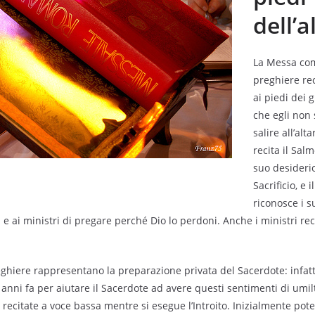
dell’a
La Messa com
preghiere re
ai piedi dei 
che egli non 
salire all’alt
recita il Sal
suo desiderio 
Sacrificio, e i
riconosce i s
e ai ministri di pregare perché Dio lo perdoni. Anche i ministri reci
ghiere rappresentano la preparazione privata del Sacerdote: infatt
anni fa per aiutare il Sacerdote ad avere questi sentimenti di umilt
recitate a voce bassa mentre si esegue l’Introito. Inizialmente pot