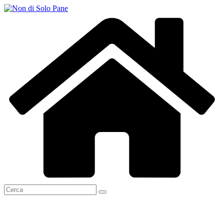
Salta
al
contenuto