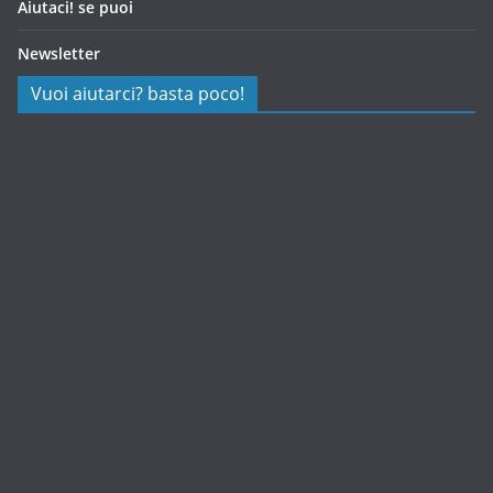
Aiutaci! se puoi
Newsletter
Vuoi aiutarci? basta poco!