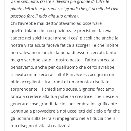
viene seminato, cresce e diventa più grande di tutte le
piante dell’orto e fa rami così grandi che gli uccelli del cielo
possono fare il nido alla sua ombra».
Chi l’avrebbe mai detto? Stavamo ad osservare
quell’ortolano che con pazienza e precisione faceva
cadere nei solchi quei granelli così piccoli che anche la
nostra vista acuta faceva fatica a scorgerli e che inoltre
non valevano neanche la pena di essere cercati, tanto
magro sarebbe stato il nostro pasto….Fatica sprecata
pensavamo, anche per quell’uomo che certo avrebbe
ricavato un misero raccolto! E invece eccoci qui in un
nido accogliente, tra i rami di un arbusto: risultato
sorprendente! Ti chiediamo scusa, Signore: facciamo
fatica a credere alla tua potenza creatrice, che riesce a
generare cose grandi da ciò che sembra insignificante.
Continua a provvedere a noi uccelletti del cielo e fa’ che
gli uomini sulla terra si impegnino nella fiducia che il
tuo disegno divita si realizzerà.