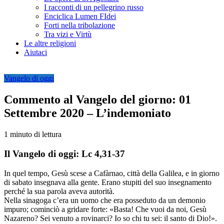
I racconti di un pellegrino russo
Enciclica Lumen FIdei
Forti nella tribolazione
Tra vizi e Virtù
Le altre religioni
Aiutaci
Vangelo di oggi
Commento al Vangelo del giorno: 01
Settembre 2020 – L’indemoniato
1 minuto di lettura
Il Vangelo di oggi:
Lc 4,31-37
In quel tempo, Gesù scese a Cafàrnao, città della Galilea, e in giorno
di sabato insegnava alla gente. Erano stupiti del suo insegnamento
perché la sua parola aveva autorità.
Nella sinagoga c’era un uomo che era posseduto da un demonio
impuro; cominciò a gridare forte: «Basta! Che vuoi da noi, Gesù
Nazareno? Sei venuto a rovinarci? Io so chi tu sei: il santo di Dio!».