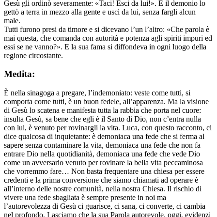
Gesù gli ordinò severamente: «Taci! Esci da lui!». E il demonio lo
gettò a terra in mezzo alla gente e uscì da lui, senza fargli alcun
male.
Tutti furono presi da timore e si dicevano l’un l’altro: «Che parola è
mai questa, che comanda con autorità e potenza agli spiriti impuri ed
essi se ne vanno?». E la sua fama si diffondeva in ogni luogo della
regione circostante.
Medita:
È nella sinagoga a pregare, l’indemoniato: veste come tutti, si
comporta come tutti, è un buon fedele, all’apparenza. Ma la visione
di Gesù lo scatena e manifesta tutta la rabbia che porta nel cuore:
insulta Gesù, sa bene che egli è il Santo di Dio, non c’entra nulla
con lui, è venuto per rovinargli la vita. Luca, con questo racconto, ci
dice qualcosa di inquietante: è demoniaca una fede che si ferma al
sapere senza contaminare la vita, demoniaca una fede che non fa
entrare Dio nella quotidianità, demoniaca una fede che vede Dio
come un avversario venuto per rovinare la bella vita peccaminosa
che vorremmo fare… Non basta frequentare una chiesa per essere
credenti e la prima conversione che siamo chiamati ad operare è
all’interno delle nostre comunità, nella nostra Chiesa. Il rischio di
vivere una fede sbagliata è sempre presente in noi ma
l’autorevolezza di Gesù ci guarisce, ci sana, ci converte, ci cambia
nel profondo. Lasciamo che la sua Parola autorevole, oggi, evidenzi