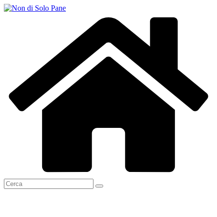
Salta
al
contenuto