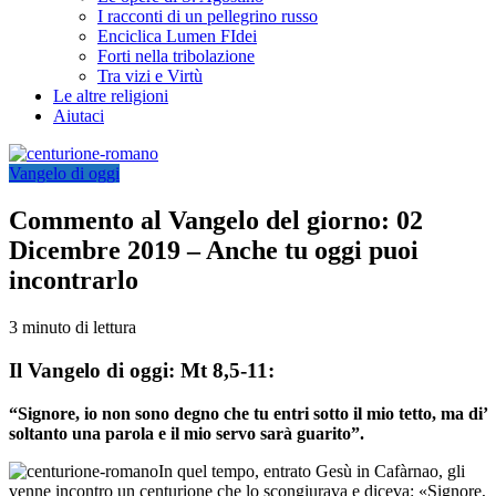
I racconti di un pellegrino russo
Enciclica Lumen FIdei
Forti nella tribolazione
Tra vizi e Virtù
Le altre religioni
Aiutaci
Vangelo di oggi
Commento al Vangelo del giorno: 02
Dicembre 2019 – Anche tu oggi puoi
incontrarlo
3 minuto di lettura
Il Vangelo di oggi: Mt 8,5-11:
“Signore, io non sono degno che tu entri sotto il mio tetto, ma di’
soltanto una parola e il mio servo sarà guarito”.
In quel tempo, entrato Gesù in Cafàrnao, gli
venne incontro un centurione che lo scongiurava e diceva: «Signore,