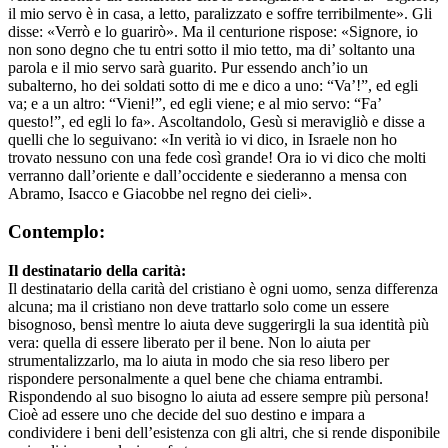
il mio servo è in casa, a letto, paralizzato e soffre terribilmente». Gli
disse: «Verrò e lo guarirò». Ma il centurione rispose: «Signore, io
non sono degno che tu entri sotto il mio tetto, ma di’ soltanto una
parola e il mio servo sarà guarito. Pur essendo anch’io un
subalterno, ho dei soldati sotto di me e dico a uno: “Va’!”, ed egli
va; e a un altro: “Vieni!”, ed egli viene; e al mio servo: “Fa’
questo!”, ed egli lo fa». Ascoltandolo, Gesù si meravigliò e disse a
quelli che lo seguivano: «In verità io vi dico, in Israele non ho
trovato nessuno con una fede così grande! Ora io vi dico che molti
verranno dall’oriente e dall’occidente e siederanno a mensa con
Abramo, Isacco e Giacobbe nel regno dei cieli».
Contemplo:
Il destinatario della carità:
Il destinatario della carità del cristiano è ogni uomo, senza differenza
alcuna; ma il cristiano non deve trattarlo solo come un essere
bisognoso, bensì mentre lo aiuta deve suggerirgli la sua identità più
vera: quella di essere liberato per il bene. Non lo aiuta per
strumentalizzarlo, ma lo aiuta in modo che sia reso libero per
rispondere personalmente a quel bene che chiama entrambi.
Rispondendo al suo bisogno lo aiuta ad essere sempre più persona!
Cioè ad essere uno che decide del suo destino e impara a
condividere i beni dell’esistenza con gli altri, che si rende disponibile