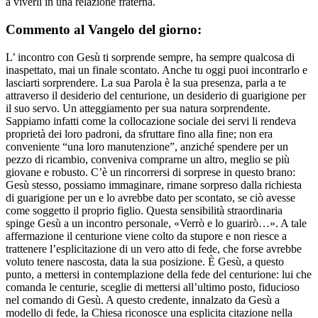
a viverli in una relazione fraterna.
Commento al Vangelo del giorno:
L’ incontro con Gesù ti sorprende sempre, ha sempre qualcosa di
inaspettato, mai un finale scontato. Anche tu oggi puoi incontrarlo e
lasciarti sorprendere. La sua Parola è la sua presenza, parla a te
attraverso il desiderio del centurione, un desiderio di guarigione per
il suo servo. Un atteggiamento per sua natura sorprendente.
Sappiamo infatti come la collocazione sociale dei servi li rendeva
proprietà dei loro padroni, da sfruttare fino alla fine; non era
conveniente “una loro manutenzione”, anziché spendere per un
pezzo di ricambio, conveniva comprarne un altro, meglio se più
giovane e robusto. C’è un rincorrersi di sorprese in questo brano:
Gesù stesso, possiamo immaginare, rimane sorpreso dalla richiesta
di guarigione per un e lo avrebbe dato per scontato, se ciò avesse
come soggetto il proprio figlio. Questa sensibilità straordinaria
spinge Gesù a un incontro personale, «Verrò e lo guarirò…». A tale
affermazione il centurione viene colto da stupore e non riesce a
trattenere l’esplicitazione di un vero atto di fede, che forse avrebbe
voluto tenere nascosta, data la sua posizione. È Gesù, a questo
punto, a mettersi in contemplazione della fede del centurione: lui che
comanda le centurie, sceglie di mettersi all’ultimo posto, fiducioso
nel comando di Gesù. A questo credente, innalzato da Gesù a
modello di fede, la Chiesa riconosce una esplicita citazione nella