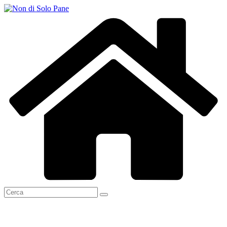
Salta
al
contenuto