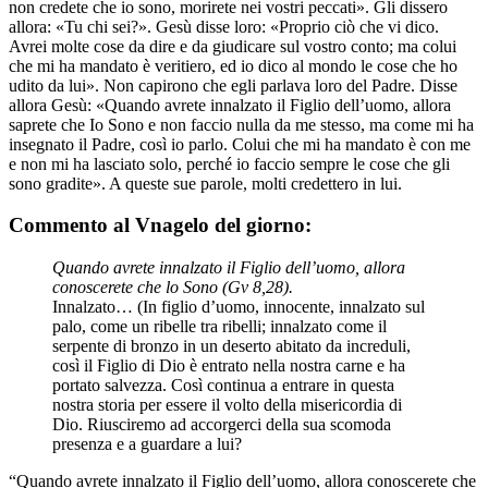
non credete che io sono, morirete nei vostri peccati». Gli dissero
allora: «Tu chi sei?». Gesù disse loro: «Proprio ciò che vi dico.
Avrei molte cose da dire e da giudicare sul vostro conto; ma colui
che mi ha mandato è veritiero, ed io dico al mondo le cose che ho
udito da lui». Non capirono che egli parlava loro del Padre. Disse
allora Gesù: «Quando avrete innalzato il Figlio dell’uomo, allora
saprete che Io Sono e non faccio nulla da me stesso, ma come mi ha
insegnato il Padre, così io parlo. Colui che mi ha mandato è con me
e non mi ha lasciato solo, perché io faccio sempre le cose che gli
sono gradite». A queste sue parole, molti credettero in lui.
Commento al Vnagelo del giorno:
Quando avrete innalzato il Figlio dell’uomo, allora
conoscerete che lo Sono (Gv 8,28).
Innalzato… (In figlio d’uomo, innocente, innalzato sul
palo, come un ribelle tra ribelli; innalzato come il
serpente di bronzo in un deserto abitato da increduli,
così il Figlio di Dio è entrato nella nostra carne e ha
portato salvezza. Così continua a entrare in questa
nostra storia per essere il volto della misericordia di
Dio. Riusciremo ad accorgerci della sua scomoda
presenza e a guardare a lui?
“Quando avrete innalzato il Figlio dell’uomo, allora conoscerete che