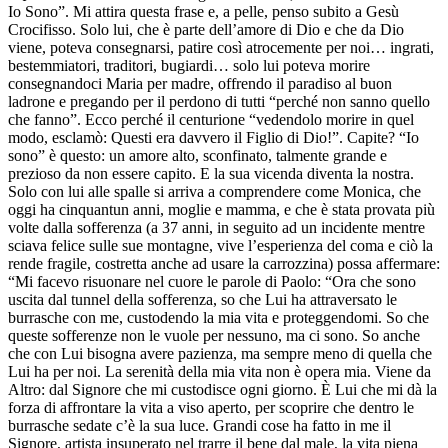
Io Sono”. Mi attira questa frase e, a pelle, penso subito a Gesù
Crocifisso. Solo lui, che è parte dell’amore di Dio e che da Dio
viene, poteva consegnarsi, patire così atrocemente per noi… ingrati,
bestemmiatori, traditori, bugiardi… solo lui poteva morire
consegnandoci Maria per madre, offrendo il paradiso al buon
ladrone e pregando per il perdono di tutti “perché non sanno quello
che fanno”. Ecco perché il centurione “vedendolo morire in quel
modo, esclamò: Questi era davvero il Figlio di Dio!”. Capite? “Io
sono” è questo: un amore alto, sconfinato, talmente grande e
prezioso da non essere capito. E la sua vicenda diventa la nostra.
Solo con lui alle spalle si arriva a comprendere come Monica, che
oggi ha cinquantun anni, moglie e mamma, e che è stata provata più
volte dalla sofferenza (a 37 anni, in seguito ad un incidente mentre
sciava felice sulle sue montagne, vive l’esperienza del coma e ciò la
rende fragile, costretta anche ad usare la carrozzina) possa affermare:
“Mi facevo risuonare nel cuore le parole di Paolo: “Ora che sono
uscita dal tunnel della sofferenza, so che Lui ha attraversato le
burrasche con me, custodendo la mia vita e proteggendomi. So che
queste sofferenze non le vuole per nessuno, ma ci sono. So anche
che con Lui bisogna avere pazienza, ma sempre meno di quella che
Lui ha per noi. La serenità della mia vita non è opera mia. Viene da
Altro: dal Signore che mi custodisce ogni giorno. È Lui che mi dà la
forza di affrontare la vita a viso aperto, per scoprire che dentro le
burrasche sedate c’è la sua luce. Grandi cose ha fatto in me il
Signore, artista insuperato nel trarre il bene dal male, la vita piena