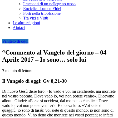
I racconti di un pellegrino russo
Enciclica Lumen FIdei
Forti nella tribolazione
Tra vizi e Virtù
Le altre religioni
Aiutaci
Vangelo di oggi
“Commento al Vangelo del giorno – 04
Aprile 2017 – Io sono… solo lui
3 minuto di lettura
Il Vangelo di oggi: Gv 8,21-30
Di nuovo Gesù disse loro: «Io vado e voi mi cercherete, ma morirete
nel vostro peccato. Dove vado io, voi non potete venire». Dicevano
allora i Giudei: «Forse si ucciderà, dal momento che dice: Dove
vado io, voi non potete venire?». E diceva loro: «Voi siete di
quaggiù, io sono di lassù; voi siete di questo mondo, io non sono di
questo mondo. Vi ho detto che morirete nei vostri peccati; se infatti