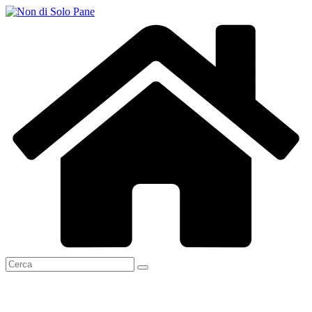
Salta
al
contenuto