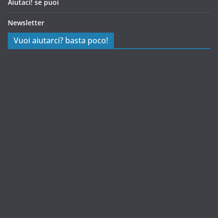
Aiutaci! se puoi
Newsletter
Vuoi aiutarci? basta poco!