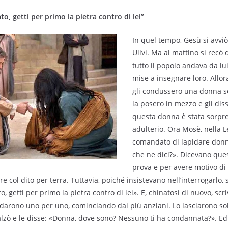
to, getti per primo la pietra contro di lei”
In quel tempo, Gesù si avviò
Ulivi. Ma al mattino si recò
tutto il popolo andava da lui
mise a insegnare loro. Allora 
gli condussero una donna so
la posero in mezzo e gli dis
questa donna è stata sorpre
adulterio. Ora Mosè, nella L
comandato di lapidare don
che ne dici?». Dicevano ques
prova e per avere motivo di
re col dito per terra. Tuttavia, poiché insistevano nell’interrogarlo, s
o, getti per primo la pietra contro di lei». E, chinatosi di nuovo, scr
andarono uno per uno, cominciando dai più anziani. Lo lasciarono sol
alzò e le disse: «Donna, dove sono? Nessuno ti ha condannata?». Ed 