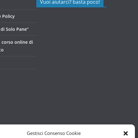
Vuoi aiutarci? basta poco!
 Policy
di Solo Pane”
, corso online di
to
Gestisci Consenso Cookie