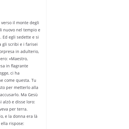
 verso il monte degli
 di nuovo nel tempio e
. Ed egli sedette e si
gli scribi e i farisei
rpresa in adulterio,
sero: «Maestro,
sa in flagrante
egge, ci ha
ne come questa. Tu
to per metterlo alla
 accusarlo. Ma Gesù
i alzò e disse loro:
iveva per terra.
o, e la donna era là
ella rispose: