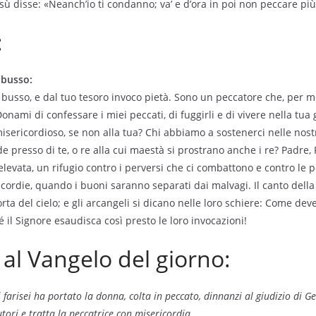
ù disse: «Neanch’io ti condanno; va’ e d’ora in poi non peccare più
:
 busso:
o busso, e dal tuo tesoro invoco pietà. Sono un peccatore che, per m
nami di confessare i miei peccati, di fuggirli e di vivere nella tua g
sericordioso, se non alla tua? Chi abbiamo a sostenerci nelle nostr
 presso di te, o re alla cui maestà si prostrano anche i re? Padre, F
 elevata, un rifugio contro i perversi che ci combattono e contro le 
icordie, quando i buoni saranno separati dai malvagi. Il canto della
ta del cielo; e gli arcangeli si dicano nelle loro schiere: Come deve
 il Signore esaudisca così presto le loro invocazioni!
l Vangelo del giorno:
i farisei ha portato la donna, colta in peccato, dinnanzi al giudizio di G
cutori e tratta la peccatrice con misericordia.