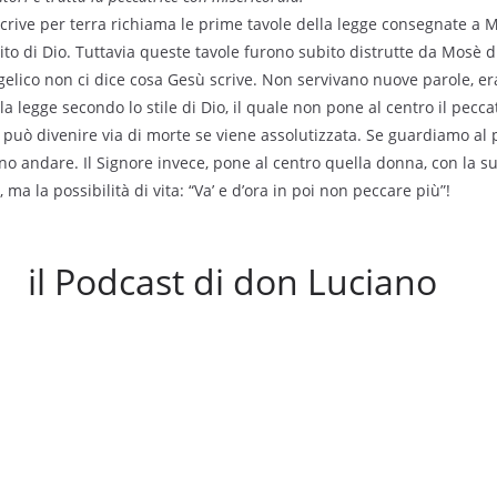
rive per terra richiama le prime tavole della legge consegnate a Mo
ito di Dio. Tuttavia queste tavole furono subito distrutte da Mosè d
gelico non ci dice cosa Gesù scrive. Non servivano nuove parole, e
a legge secondo lo stile di Dio, il quale non pone al centro il pecca
ta, può divenire via di morte se viene assolutizzata. Se guardiamo a
ono andare. Il Signore invece, pone al centro quella donna, con la s
ma la possibilità di vita: “Va’ e d’ora in poi non peccare più”!
il Podcast di don Luciano