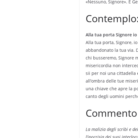
«Nessuno, Signore». E Ges
Contemplo
Alla tua porta Signore io
Alla tua porta, Signore, i
abbandonato la tua via. Do
chi busseremo, Signore mi
misericordia non intercede
sii per noi una cittadella
all’ombra delle tue miser
una chiave che apre la por
canto degli uomini perché
Commento a
La malizia degli scribi e de
l’ipocrisia dei suoi interlo