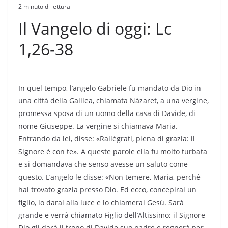
2 minuto di lettura
Il Vangelo di oggi: Lc
1,26-38
In quel tempo, l’angelo Gabriele fu mandato da Dio in
una città della Galilea, chiamata Nàzaret, a una vergine,
promessa sposa di un uomo della casa di Davide, di
nome Giuseppe. La vergine si chiamava Maria.
Entrando da lei, disse: «Rallégrati, piena di grazia: il
Signore è con te». A queste parole ella fu molto turbata
e si domandava che senso avesse un saluto come
questo. L’angelo le disse: «Non temere, Maria, perché
hai trovato grazia presso Dio. Ed ecco, concepirai un
figlio, lo darai alla luce e lo chiamerai Gesù. Sarà
grande e verrà chiamato Figlio dell’Altissimo; il Signore
Dio gli darà il trono di Davide suo padre e regnerà per