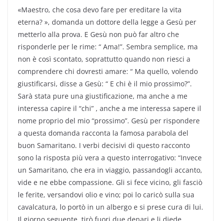
«Maestro, che cosa devo fare per ereditare la vita
eterna? », domanda un dottore della legge a Gesù per
metterlo alla prova. E Gesù non può far altro che
risponderle per le rime: “ Ama!”. Sembra semplice, ma
non è così scontato, soprattutto quando non riesci a
comprendere chi dovresti amare: “ Ma quello, volendo
giustificarsi, disse a Gesù: “ E chi è il mio prossimo?”.
Sarà stata pure una giustificazione, ma anche a me
interessa capire il “chi” , anche a me interessa sapere il
nome proprio del mio “prossimo”. Gesù per rispondere
a questa domanda racconta la famosa parabola del
buon Samaritano. I verbi decisivi di questo racconto
sono la risposta più vera a questo interrogativo: “Invece
un Samaritano, che era in viaggio, passandogli accanto,
vide e ne ebbe compassione. Gli si fece vicino, gli fasciò
le ferite, versandovi olio e vino; poi lo caricò sulla sua
cavalcatura, lo portò in un albergo e si prese cura di lui.
Il giorno seguente, tirò fuori due denari e li diede