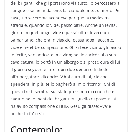
dei briganti, che gli portarono via tutto, lo percossero a
sangue e se ne andarono, lasciandolo mezzo morto. Per
caso, un sacerdote scendeva per quella medesima
strada e, quando lo vide, passò oltre. Anche un levìta,
giunto in quel luogo, vide e passò oltre. Invece un
Samaritano, che era in viaggio, passandogli accanto,
vide e ne ebbe compassione. Gli si fece vicino, gli fasciò
le ferite, versandovi olio e vino; poi lo caricò sulla sua
cavalcatura, lo portò in un albergo e si prese cura di lui.
Il giorno seguente, tirò fuori due denari e li diede
all’albergatore, dicendo: “Abbi cura di lui; ciò che
spenderai in più, te lo pagherò al mio ritorno”. Chi di
questi tre ti sembra sia stato prossimo di colui che è
caduto nelle mani dei briganti?». Quello rispose: «Chi
ha avuto compassione di lui». Gesù gli disse: «Va’ e
anche tu fa’ così».
Contemplo: