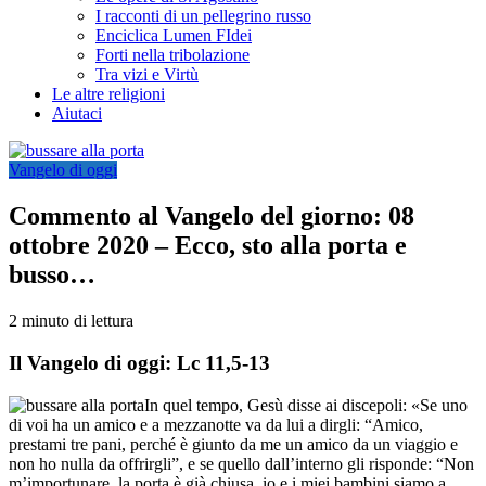
I racconti di un pellegrino russo
Enciclica Lumen FIdei
Forti nella tribolazione
Tra vizi e Virtù
Le altre religioni
Aiutaci
Vangelo di oggi
Commento al Vangelo del giorno: 08
ottobre 2020 – Ecco, sto alla porta e
busso…
2 minuto di lettura
Il Vangelo di oggi: Lc 11,5-13
In quel tempo, Gesù disse ai discepoli: «Se uno
di voi ha un amico e a mezzanotte va da lui a dirgli: “Amico,
prestami tre pani, perché è giunto da me un amico da un viaggio e
non ho nulla da offrirgli”, e se quello dall’interno gli risponde: “Non
m’importunare, la porta è già chiusa, io e i miei bambini siamo a