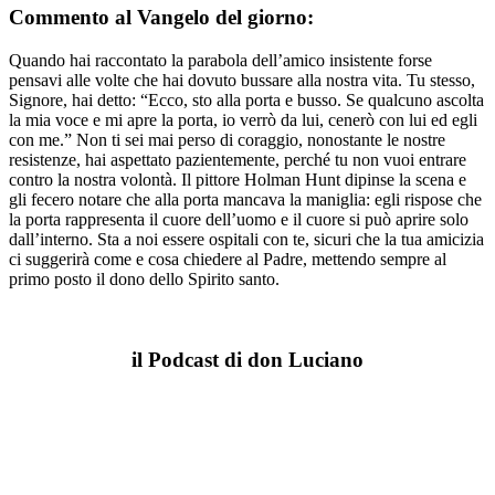
Commento al Vangelo del giorno:
Quando hai raccontato la parabola dell’amico insistente forse
pensavi alle volte che hai dovuto bussare alla nostra vita. Tu stesso,
Signore, hai detto: “Ecco, sto alla porta e busso. Se qualcuno ascolta
la mia voce e mi apre la porta, io verrò da lui, cenerò con lui ed egli
con me.” Non ti sei mai perso di coraggio, nonostante le nostre
resistenze, hai aspettato pazientemente, perché tu non vuoi entrare
contro la nostra volontà. Il pittore Holman Hunt dipinse la scena e
gli fecero notare che alla porta mancava la maniglia: egli rispose che
la porta rappresenta il cuore dell’uomo e il cuore si può aprire solo
dall’interno. Sta a noi essere ospitali con te, sicuri che la tua amicizia
ci suggerirà come e cosa chiedere al Padre, mettendo sempre al
primo posto il dono dello Spirito santo.
il Podcast di don Luciano