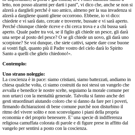
letto, non posso alzarmi per darti i pani”, vi dico che, anche se non si
alzerà a darglieli perché è suo amico, almeno per la sua invadenza si
alzerà a dargliene quanti gliene occorrono. Ebbene, io vi dico:
chiedete e vi sarà dato, cercate e troverete, bussate e vi sarà aperto.
Perché chiunque chiede riceve e chi cerca trova e a chi bussa sarà
aperto. Quale padre tra voi, se il figlio gli chiede un pesce, gli darà
una serpe al posto del pesce? O se gli chiede un uovo, gli darà uno
scorpione? Se voi dunque, che siete cattivi, sapete dare cose buone
ai vostri figli, quanto più il Padre vostro del cielo darà lo Spirito
Santo a quelli che glielo chiedono!».
Contemplo:
Uno strano noleggio:
La coscienza è in pace: siamo cristiani, siamo battezzati, andiamo in
chiesa qualche volta, ci siamo costruiti da noi stessi un vangelo che
avvalla e benedice le nostre scelte, seguiamo la morale comune per
non urtarci con la mentalità generale. Talvolta si fanno anche dei
gesti straordinari aiutando coloro che si danno da fare per i poveri,
firmando dichiarazioni di bene comune purchè non disturbino il
ritmo del vivere solito e non sconvolgano i piani della propria
economia e del proprio benessere. E’ una specie di indifferenza
religiosa camuffata colorata di parole e di figure prese in affitto dal
vangelo per sentirsi a posto con la coscienza.