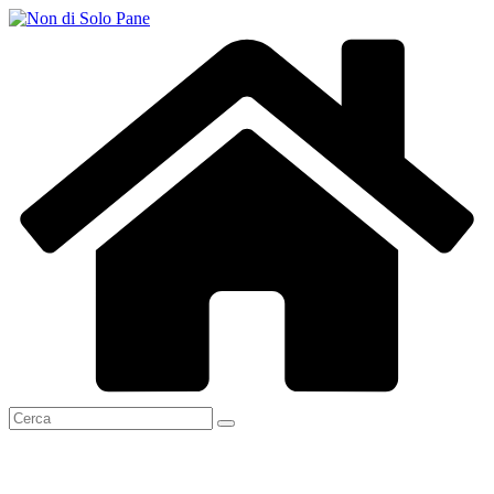
Salta
al
contenuto