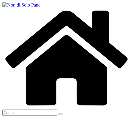
Salta
al
contenuto