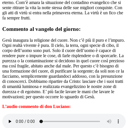
eterno. Com’è amara la situazione del contadino evangelico che si
sente ritirare la vita la notte stessa delle sue migliori conquiste. Con
gli atti di virtù si entra nella primavera eterna. La virtù è un fico che
fa sempre frutti.
Commento al vangelo del giorno:
Gesù inaugura la religione del cuore. Non c’è più il puro e l’impuro.
Ogni realtà vivente è pura. Il cielo, la terra, ogni specie di cibo, il
corpo dell’uomo sono puri. Solo il cuore dell’uomo è capace di
rendere pure o impure le cose, di farle risplendere o di sporcarle. La
purezza o la contaminazione si decidono in quel cuore così prezioso
ma così fragile, abitato anche dal male. Per questo c’è bisogno di
una formazione del cuore, di purificare la sorgente; da soli non ce la
facciamo, semplicemente guardandoci addosso, con la presunzione
di conoscerci. Dobbiamo ripartire da Cristo: lasciare che i suoi tratti
di umanità luminosa e realizzata evangelizzino le nostre zone di
durezza e di egoismo. E’ più facile lavare le mani che lavare le
motivazioni; per questo occorre lo sguardo di Gesù.
L’audio commento di don Luciano: