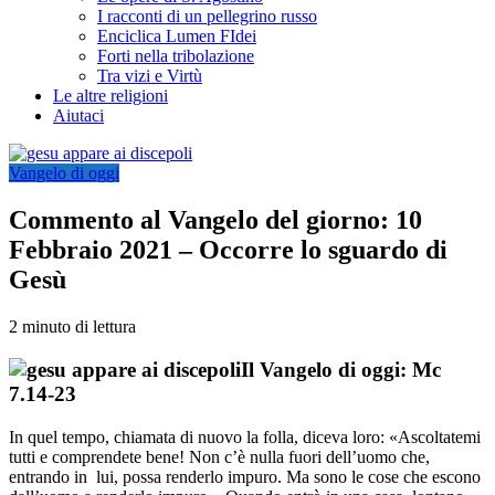
I racconti di un pellegrino russo
Enciclica Lumen FIdei
Forti nella tribolazione
Tra vizi e Virtù
Le altre religioni
Aiutaci
Vangelo di oggi
Commento al Vangelo del giorno: 10
Febbraio 2021 – Occorre lo sguardo di
Gesù
2 minuto di lettura
Il Vangelo di oggi: Mc
7.14-23
In quel tempo, chiamata di nuovo la folla, diceva loro: «Ascoltatemi
tutti e comprendete bene! Non c’è nulla fuori dell’uomo che,
entrando in lui, possa renderlo impuro. Ma sono le cose che escono