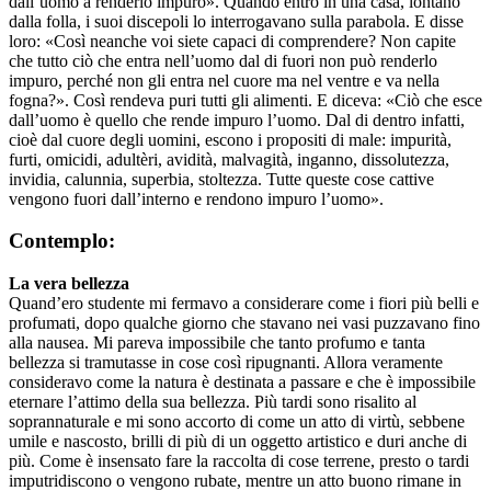
dall’uomo a renderlo impuro». Quando entrò in una casa, lontano
dalla folla, i suoi discepoli lo interrogavano sulla parabola. E disse
loro: «Così neanche voi siete capaci di comprendere? Non capite
che tutto ciò che entra nell’uomo dal di fuori non può renderlo
impuro, perché non gli entra nel cuore ma nel ventre e va nella
fogna?». Così rendeva puri tutti gli alimenti. E diceva: «Ciò che esce
dall’uomo è quello che rende impuro l’uomo. Dal di dentro infatti,
cioè dal cuore degli uomini, escono i propositi di male: impurità,
furti, omicidi, adultèri, avidità, malvagità, inganno, dissolutezza,
invidia, calunnia, superbia, stoltezza. Tutte queste cose cattive
vengono fuori dall’interno e rendono impuro l’uomo».
Contemplo:
La vera bellezza
Quand’ero studente mi fermavo a considerare come i fiori più belli e
profumati, dopo qualche giorno che stavano nei vasi puzzavano fino
alla nausea. Mi pareva impossibile che tanto profumo e tanta
bellezza si tramutasse in cose così ripugnanti. Allora veramente
consideravo come la natura è destinata a passare e che è impossibile
eternare l’attimo della sua bellezza. Più tardi sono risalito al
soprannaturale e mi sono accorto di come un atto di virtù, sebbene
umile e nascosto, brilli di più di un oggetto artistico e duri anche di
più. Come è insensato fare la raccolta di cose terrene, presto o tardi
imputridiscono o vengono rubate, mentre un atto buono rimane in