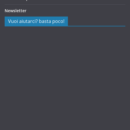
Newsletter
Vuoi aiutarci? basta poco!