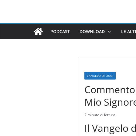
Salta
al
contenuto
PODCAST
DOWNLOAD
LE ALT
VANGELO DI OGGI
Commento al
Mio Signore
2 minuto di lettura
Il Vangelo 