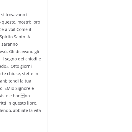
 si trovavano i
o questo, mostrò loro
ce a voi! Come il
Spirito Santo. A
n saranno
ù. Gli dicevano gli
 il segno dei chiodi e
edo». Otto giorni
te chiuse, stette in
ni; tendi la tua
o: «Mio Signore e
o visto e hanno
tti in questo libro.
edendo, abbiate la vita