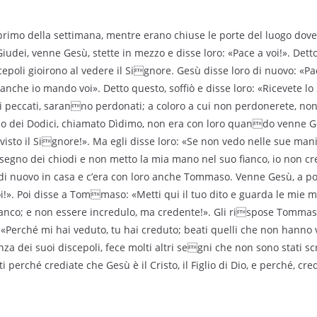
l primo della settimana, mentre erano chiuse le porte del luogo dove
Giudei, venne Gesù, stette in mezzo e disse loro: «Pace a voi!». Dett
iscepoli gioirono al vedere il Signore. Gesù disse loro di nuovo: «Pa
he io mando voi». Detto questo, soffiò e disse loro: «Ricevete lo 
 i peccati, saranno perdonati; a coloro a cui non perdonerete, no
 dei Dodici, chiamato Dìdimo, non era con loro quando venne Ges
visto il Signore!». Ma egli disse loro: «Se non vedo nelle sue mani
 segno dei chiodi e non metto la mia mano nel suo fianco, io non cr
i nuovo in casa e c’era con loro anche Tommaso. Venne Gesù, a por
i!». Poi disse a Tommaso: «Metti qui il tuo dito e guarda le mie ma
ianco; e non essere incredulo, ma credente!». Gli rispose Tommas
: «Perché mi hai veduto, tu hai creduto; beati quelli che non hann
za dei suoi discepoli, fece molti altri segni che non sono stati scri
ti perché crediate che Gesù è il Cristo, il Figlio di Dio, e perché, cr