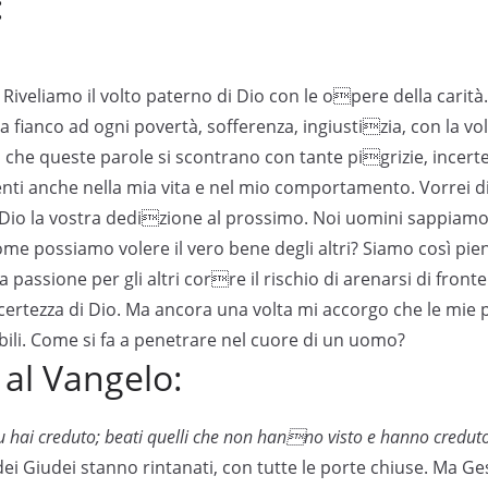
:
: Riveliamo il volto paterno di Dio con le opere della carità.
e a fianco ad ogni povertà, sofferenza, ingiustizia, con la v
 che queste parole si scontrano con tante pigrizie, incerte
ti anche nella mia vita e nel mio comportamento. Vorrei di
 Dio la vostra dedizione al prossimo. Noi uomini sappiamo
e possiamo volere il vero bene degli altri? Siamo così pieni
 passione per gli altri corre il rischio di arenarsi di fronte
certezza di Dio. Ma ancora una volta mi accorgo che le mie
ili. Come si fa a penetrare nel cuore di un uomo?
l Vangelo:
u hai creduto; beati quelli che non hanno visto e hanno creduto
dei Giudei stanno rintanati, con tutte le porte chiuse. Ma Ge