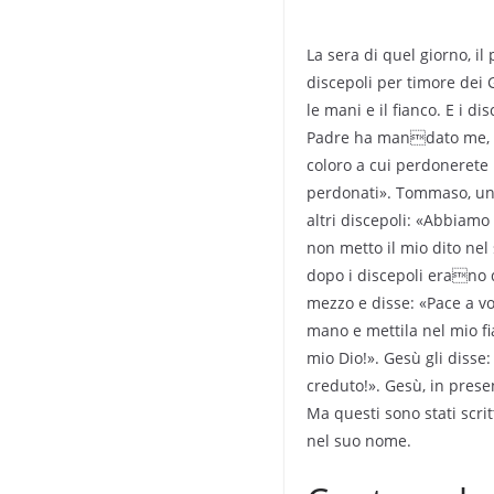
La sera di quel giorno, i
discepoli per timore dei 
le mani e il fianco. E i d
Padre ha mandato me, anc
coloro a cui perdonerete
perdonati». Tommaso, uno
altri discepoli: «Abbiamo 
non metto il mio dito nel
dopo i discepoli erano d
mezzo e disse: «Pace a vo
mano e mettila nel mio f
mio Dio!». Gesù gli disse
creduto!». Gesù, in presen
Ma questi sono stati scrit
nel suo nome.