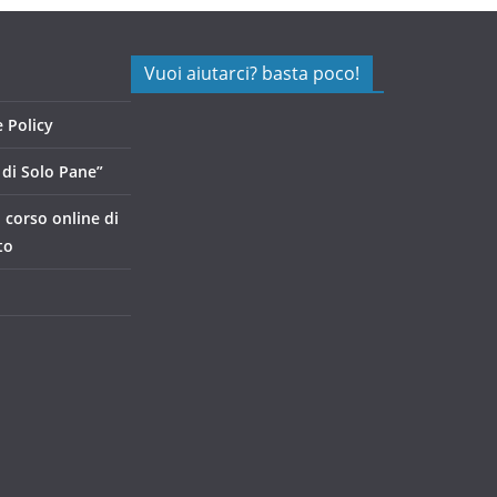
Vuoi aiutarci? basta poco!
 Policy
di Solo Pane”
, corso online di
to