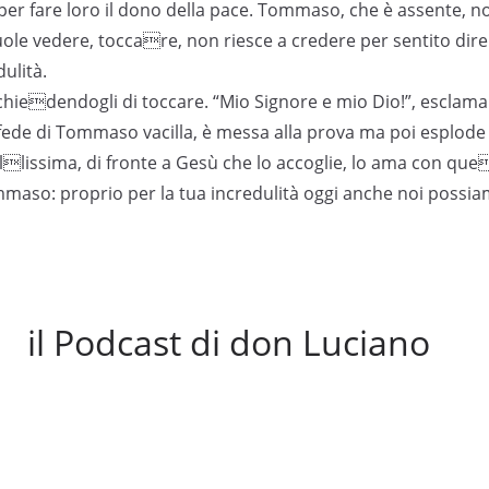
per fare loro il dono della pace. Tommaso, che è assente, n
vuole vedere, toccare, non riesce a credere per sentito dire
ulità.
iedendogli di toccare. “Mio Signore e mio Dio!”, escla
a fede di Tommaso vacilla, è messa alla prova ma poi esplode
llissima, di fronte a Gesù che lo accoglie, lo ama con que
mmaso: proprio per la tua incredulità oggi anche noi possia
il Podcast di don Luciano