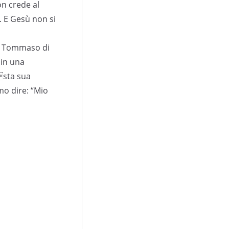
on crede al
. E Gesù non si
ma Tommaso di
 in una
sta sua
mo dire: “Mio