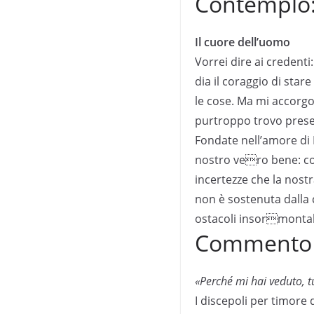
Contemplo
Il cuore dell’uomo
Vorrei dire ai credenti
dia il coraggio di star
le cose. Ma mi accorgo
purtroppo trovo presen
Fondate nell’amore di
nostro vero bene: com
incertezze che la nostra
non è sostenuta dalla 
ostacoli insormontab
Commento a
«Perché mi hai veduto, t
I discepoli per timore 