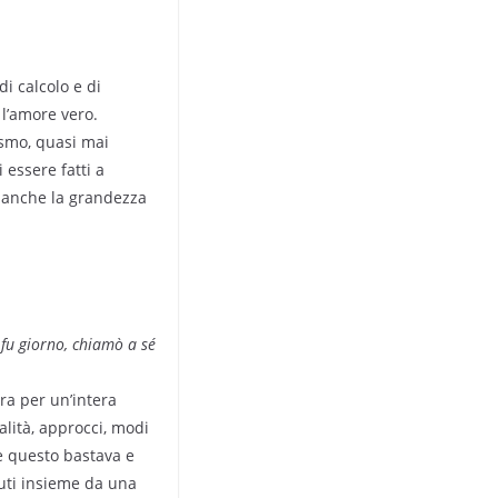
i calcolo e di
 l’amore vero.
ismo, quasi mai
 essere fatti a
a anche la grandezza
fu giorno, chiamò a sé
era per un’intera
lità, approcci, modi
 e questo bastava e
nuti insieme da una