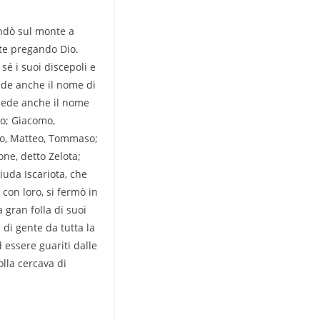
andò sul monte a
tte pregando Dio.
é i suoi discepoli e
iede anche il nome di
diede anche il nome
lo; Giacomo,
eo, Matteo, Tommaso;
one, detto Zelota;
iuda Iscariota, che
 con loro, si fermò in
 gran folla di suoi
 di gente da tutta la
 essere guariti dalle
olla cercava di