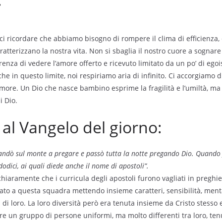
ci ricordare che abbiamo bisogno di rompere il clima di efficienza, d
atterizzano la nostra vita. Non si sbaglia il nostro cuore a sognare
erenza di vedere l’amore offerto e ricevuto limitato da un po’ di ego
 in questo limite, noi respiriamo aria di infinito. Ci accorgiamo di
more. Un Dio che nasce bambino esprime la fragilità e l’umiltà, m
i Dio.
l Vangelo del giorno:
e andò sul monte a pregare e passò tutta la notte pregando Dio. Quando 
 dodici, ai quali diede anche il nome di apostoli”.
 chiaramente che i curricula degli apostoli furono vagliati in preghi
to a questa squadra mettendo insieme caratteri, sensibilità, menta
a di loro. La loro diversità però era tenuta insieme da Cristo stesso
e un gruppo di persone uniformi, ma molto differenti tra loro, te