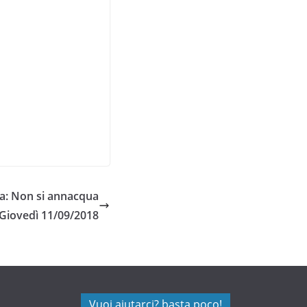
a: Non si annacqua
 Giovedì 11/09/2018
Vuoi aiutarci? basta poco!