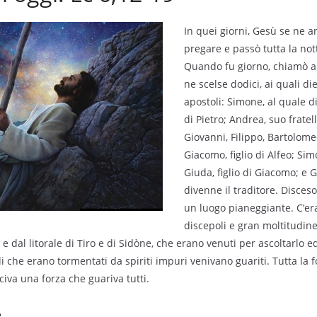
In quei giorni, Gesù se ne 
pregare e passò tutta la no
Quando fu giorno, chiamò a s
ne scelse dodici, ai quali d
apostoli: Simone, al quale 
di Pietro; Andrea, suo fratel
Giovanni, Filippo, Bartolom
Giacomo, figlio di Alfeo; Sim
Giuda, figlio di Giacomo; e G
divenne il traditore. Disceso
un luogo pianeggiante. C’era
discepoli e gran moltitudine
dal litorale di Tiro e di Sidòne, che erano venuti per ascoltarlo ed
i che erano tormentati da spiriti impuri venivano guariti. Tutta la f
civa una forza che guariva tutti.
: