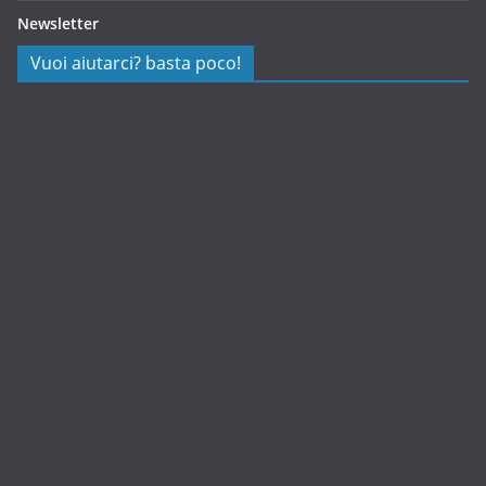
Newsletter
Vuoi aiutarci? basta poco!