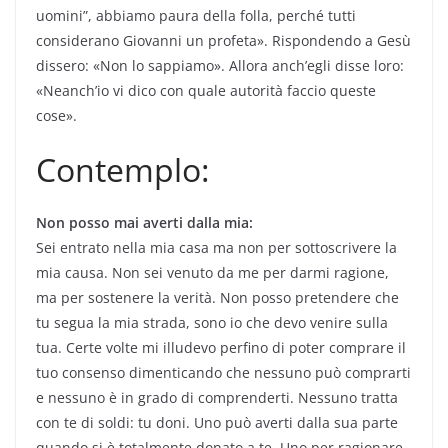
uomini”, abbiamo paura della folla, perché tutti
considerano Giovanni un profeta». Rispondendo a Gesù
dissero: «Non lo sappiamo». Allora anch’egli disse loro:
«Neanch’io vi dico con quale autorità faccio queste
cose».
Contemplo:
Non posso mai averti dalla mia:
Sei entrato nella mia casa ma non per sottoscrivere la
mia causa. Non sei venuto da me per darmi ragione,
ma per sostenere la verità. Non posso pretendere che
tu segua la mia strada, sono io che devo venire sulla
tua. Certe volte mi illudevo perfino di poter comprare il
tuo consenso dimenticando che nessuno può comprarti
e nessuno è in grado di comprenderti. Nessuno tratta
con te di soldi: tu doni. Uno può averti dalla sua parte
quando si è totalmente donato a te. Uno per ragionare