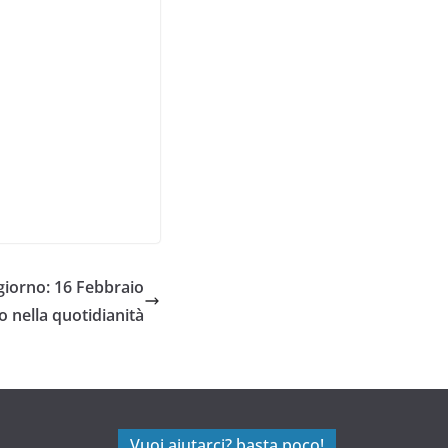
iorno: 16 Febbraio
o nella quotidianità
Vuoi aiutarci? basta poco!