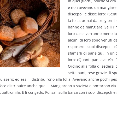
In quei giorni, poiché vi era
e non avevano da mangiare,
discepoli e disse loro: «Se
la folla; ormai da tre giorn
hanno da mangiare. Se li ri
loro case, verranno meno l
alcuni di loro sono venuti d
risposero i suoi discepoli: 
sfamarli di pane qui, in un
loro: «Quanti pani avete?». 
Ordinò alla folla di sedersi 
sette pani, rese grazie, li sp
buissero; ed essi li distribuirono alla folla. Avevano anche pochi pesc
fece distribuire anche quelli. Mangiarono a sazietà e portarono via 
quattromila. E li congedò. Poi salì sulla barca con i suoi discepoli e