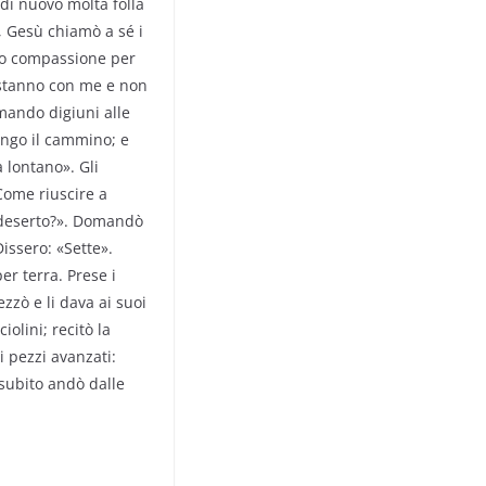
 di nuovo molta folla
 Gesù chiamò a sé i
nto compassione per
i stanno con me e non
mando digiuni alle
ungo il cammino; e
a lontano». Gli
«Come riuscire a
 deserto?». Domandò
Dissero: «Sette».
per terra. Prese i
ezzò e li dava ai suoi
iolini; recitò la
i pezzi avanzati:
 subito andò dalle