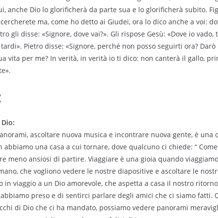
lui, anche Dio lo glorificherà da parte sua e lo glorificherà subito. Fig
 cercherete ma, come ho detto ai Giudei, ora lo dico anche a voi: do
ro gli disse: «Signore, dove vai?». Gli rispose Gesù: «Dove io vado,
tardi». Pietro disse: «Signore, perché non posso seguirti ora? Darò l
a vita per me? In verità, in verità io ti dico: non canterà il gallo, p
te».
:
 Dio:
panorami, ascoltare nuova musica e incontrare nuova gente, è una
 abbiamo una casa a cui tornare, dove qualcuno ci chiede: “ Come 
e meno ansiosi di partire. Viaggiare è una gioia quando viaggiamo c
mano, che vogliono vedere le nostre diapositive e ascoltare le nostre
o in viaggio a un Dio amorevole, che aspetta a casa il nostro ritorno
abbiamo preso e di sentirci parlare degli amici che ci siamo fatti
recchi di Dio che ci ha mandato, possiamo vedere panorami meravigli