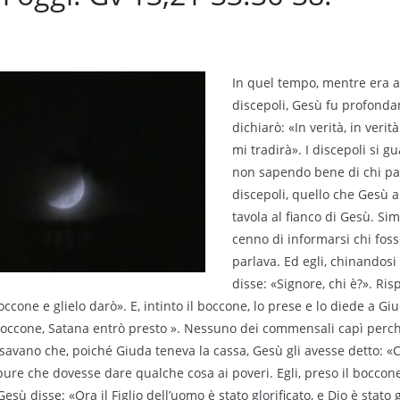
In quel tempo, mentre era a
discepoli, Gesù fu profond
dichiarò: «In verità, in verità
mi tradirà». I discepoli si gu
non sapendo bene di chi pa
discepoli, quello che Gesù a
tavola al fianco di Gesù. Sim
cenno di informarsi chi foss
parlava. Ed egli, chinandosi 
disse: «Signore, chi è?». Ris
boccone e glielo darò». E, intinto il boccone, lo prese e lo diede a Giu
l boccone, Satana entrò presto ». Nessuno dei commensali capì perch
nsavano che, poiché Giuda teneva la cassa, Gesù gli avesse detto: «
ppure che dovesse dare qualche cosa ai poveri. Egli, preso il boccone
sù disse: «Ora il Figlio dell’uomo è stato glorificato, e Dio è stato gl