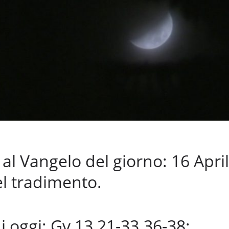
 Vangelo del giorno: 16 April
l tradimento.
di oggi: Gv 13,21-33.36-38: