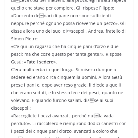
Diceva così per metterlo alla prova; egli infatti sapeva
quello che stava per compiere. Gli rispose Filippo:
«Duecento denari di pane non sono sufficienti
neppure perché ognuno possa riceverne un pezzo». Gli
disse allora uno dei suoi discepoli, Andrea, fratello di
Simon Pietro:
«C’è qui un ragazzo che ha cinque pani d’orzo e due
pesci; ma che cos’è questo per tanta gente?». Rispose
Gesù:
«Fateli sedere»
.
C’era molta erba in quel luogo. Si misero dunque a
sedere ed erano circa cinquemila uomini. Allora Gesù
prese i pani e, dopo aver reso grazie, li diede a quelli
che erano seduti, e lo stesso fece dei pesci, quanto ne
volevano. E quando furono saziati, disse ai suoi
discepoli:
«Raccogliete i pezzi avanzati, perché nulla vada
perduto». Li raccolsero e riempirono dodici canestri con
i pezzi dei cinque pani d’orzo, avanzati a coloro che