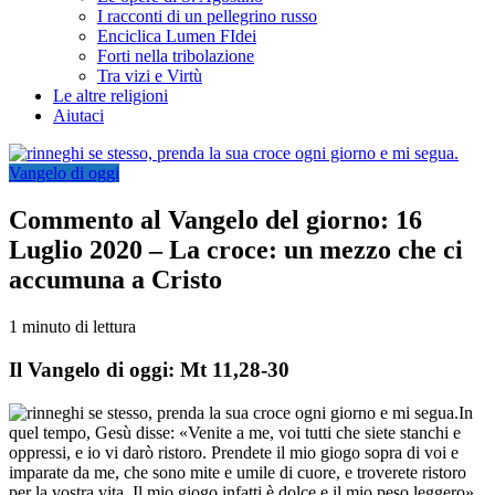
I racconti di un pellegrino russo
Enciclica Lumen FIdei
Forti nella tribolazione
Tra vizi e Virtù
Le altre religioni
Aiutaci
Vangelo di oggi
Commento al Vangelo del giorno: 16
Luglio 2020 – La croce: un mezzo che ci
accumuna a Cristo
1 minuto di lettura
Il Vangelo di oggi: Mt 11,28-30
In
quel tempo, Gesù disse: «Venite a me, voi tutti che siete stanchi e
oppressi, e io vi darò ristoro. Prendete il mio giogo sopra di voi e
imparate da me, che sono mite e umile di cuore, e troverete ristoro
per la vostra vita. Il mio giogo infatti è dolce e il mio peso leggero».