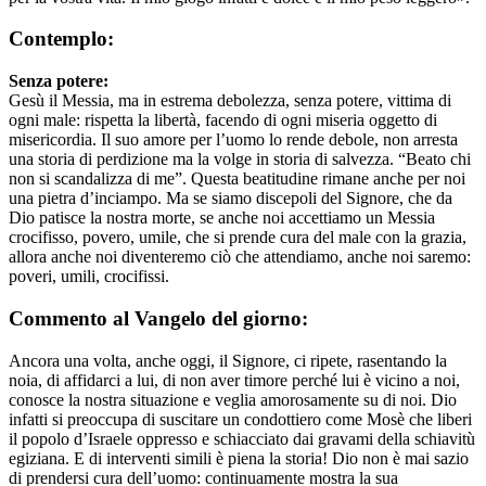
Contemplo:
Senza potere:
Gesù il Messia, ma in estrema debolezza, senza potere, vittima di
ogni male: rispetta la libertà, facendo di ogni miseria oggetto di
misericordia. Il suo amore per l’uomo lo rende debole, non arresta
una storia di perdizione ma la volge in storia di salvezza. “Beato chi
non si scandalizza di me”. Questa beatitudine rimane anche per noi
una pietra d’inciampo. Ma se siamo discepoli del Signore, che da
Dio patisce la nostra morte, se anche noi accettiamo un Messia
crocifisso, povero, umile, che si prende cura del male con la grazia,
allora anche noi diventeremo ciò che attendiamo, anche noi saremo:
poveri, umili, crocifissi.
Commento al Vangelo del giorno:
Ancora una volta, anche oggi, il Signore, ci ripete, rasentando la
noia, di affidarci a lui, di non aver timore perché lui è vicino a noi,
conosce la nostra situazione e veglia amorosamente su di noi. Dio
infatti si preoccupa di suscitare un condottiero come Mosè che liberi
il popolo d’Israele oppresso e schiacciato dai gravami della schiavitù
egiziana. E di interventi simili è piena la storia! Dio non è mai sazio
di prendersi cura dell’uomo: continuamente mostra la sua