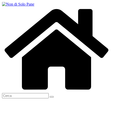
Salta
al
contenuto