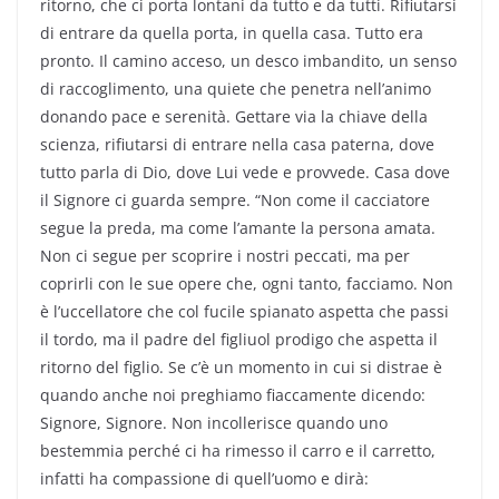
ritorno, che ci porta lontani da tutto e da tutti. Rifiutarsi
di entrare da quella porta, in quella casa. Tutto era
pronto. Il camino acceso, un desco imbandito, un senso
di raccoglimento, una quiete che penetra nell’animo
donando pace e serenità. Gettare via la chiave della
scienza, rifiutarsi di entrare nella casa paterna, dove
tutto parla di Dio, dove Lui vede e provvede. Casa dove
il Signore ci guarda sempre. “Non come il cacciatore
segue la preda, ma come l’amante la persona amata.
Non ci segue per scoprire i nostri peccati, ma per
coprirli con le sue opere che, ogni tanto, facciamo. Non
è l’uccellatore che col fucile spianato aspetta che passi
il tordo, ma il padre del figliuol prodigo che aspetta il
ritorno del figlio. Se c’è un momento in cui si distrae è
quando anche noi preghiamo fiaccamente dicendo:
Signore, Signore. Non incollerisce quando uno
bestemmia perché ci ha rimesso il carro e il carretto,
infatti ha compassione di quell’uomo e dirà: