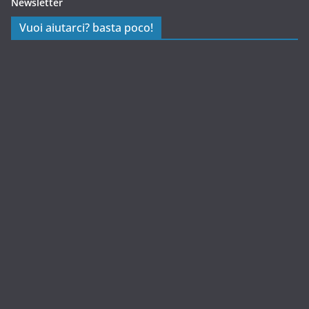
Newsletter
Vuoi aiutarci? basta poco!