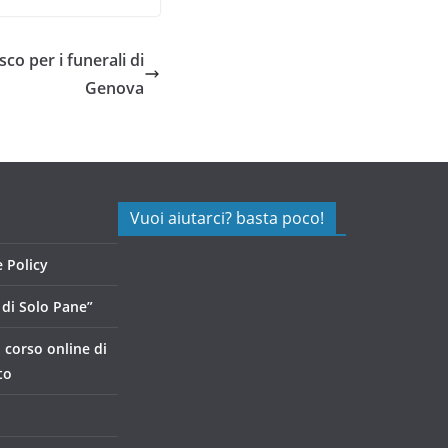
co per i funerali di
Genova
Vuoi aiutarci? basta poco!
 Policy
di Solo Pane”
, corso online di
to