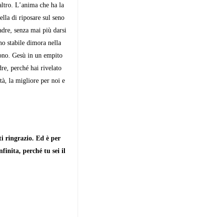
altro. L’anima che ha la
lla di riposare sul seno
adre, senza mai più darsi
o sta­bile dimora nella
dono. Gesù in un empito
dre, perché hai rivelato
tà, la migliore per noi e
i ringrazio. Ed è per
inita, perché tu sei il