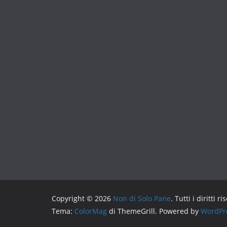
Copyright © 2026
Non di Solo Pane
. Tutti i diritti ri
Tema:
ColorMag
di ThemeGrill. Powered by
WordPr