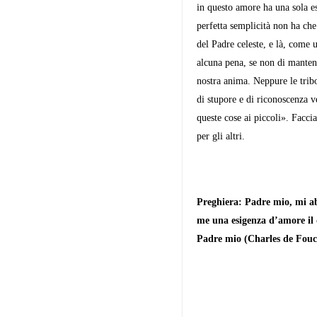
in que­sto amore ha una sola e
perfetta semplicità non ha che
del Padre celeste, e là, come 
alcuna pena, se non di mantene
nostra anima. Neppure le trib
di stupore e di riconoscenza v
queste cose ai piccoli». Facci
per gli altri.
Preghiera: Padre mio, mi abb
me una esigenza d’amore il d
Padre mio (Charles de Fouc