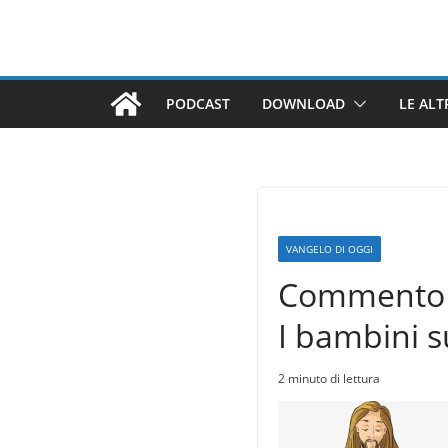
Salta
al
contenuto
PODCAST
DOWNLOAD
LE ALT
VANGELO DI OGGI
Commento a
I bambini s
2 minuto di lettura