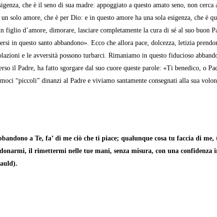
sigenza, che è il seno di sua madre: ap­poggiato a questo amato seno, non cerca 
 un solo amore, che è per Dio: e in questo amore ha una sola esigenza, che è que
un figlio d’amore, dimorare, la­sciare completamente la cura di sé al suo buon P
rsi in questo santo ab­bandono». Ecco che allora pace, dolcezza, letizia prendon
olazioni e le av­versità possono turbarci. Rimaniamo in questo fiducioso abban
erso il Padre, ha fatto sgorgare dal suo cuore queste parole: «Ti bene­dico, o Pa
a­moci “piccoli” dinanzi al Padre e viviamo santamente consegna­ti alla sua volon
andono a Te, fa’ di me ciò che ti piace; qualunque cosa tu faccia di me, t
onarmi, il rimettermi nelle tue mani, senza misura, con una confidenza inf
auld).