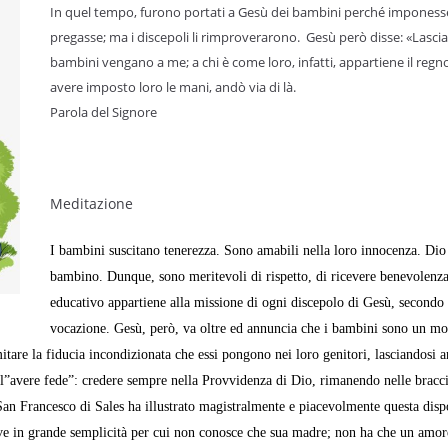
In quel tempo, furono portati a Gesù dei bambini perché imponesse
pregasse; ma i discepoli li rimproverarono. Gesù però disse: «Lascia
bambini vengano a me; a chi è come loro, infatti, appartiene il regno
avere imposto loro le mani, andò via di là.
Parola del Signore
Meditazione
I bambini suscitano tenerezza. Sono amabili nella loro innocen­za. Dio 
bambino. Dunque, sono meritevo­li di rispetto, di ricevere benevolenz
educati­vo appartiene alla missione di ogni discepolo di Gesù, secondo 
vocazione. Gesù, però, va oltre ed annuncia che i bam­bini sono un mo
tare la fiducia incondizionata che essi pongono nei loro genitori, lasciandosi a
dell”avere fede”: credere sempre nella Provvidenza di Dio, rimanendo nelle bracc
. San Francesco di Sales ha illustrato magistralmen­te e piacevolmente questa dis
ve in grande semplicità per cui non conosce che sua madre; non ha che un amor