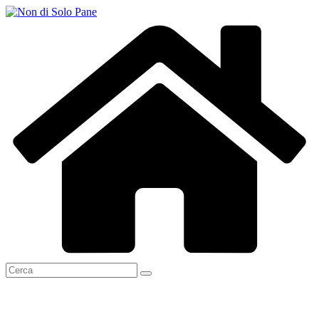
Salta
al
contenuto