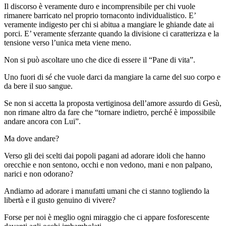
Il discorso è veramente duro e incomprensibile per chi vuole
rimanere barricato nel proprio tornaconto individualistico. E’
veramente indigesto per chi si abitua a mangiare le ghiande date ai
porci. E’ veramente sferzante quando la divisione ci caratterizza e la
tensione verso l’unica meta viene meno.
Non si può ascoltare uno che dice di essere il “Pane di vita”.
Uno fuori di sé che vuole darci da mangiare la carne del suo corpo e
da bere il suo sangue.
Se non si accetta la proposta vertiginosa dell’amore assurdo di Gesù,
non rimane altro da fare che “tornare indietro, perché è impossibile
andare ancora con Lui”.
Ma dove andare?
Verso gli dei scelti dai popoli pagani ad adorare idoli che hanno
orecchie e non sentono, occhi e non vedono, mani e non palpano,
narici e non odorano?
Andiamo ad adorare i manufatti umani che ci stanno togliendo la
libertà e il gusto genuino di vivere?
Forse per noi è meglio ogni miraggio che ci appare fosforescente