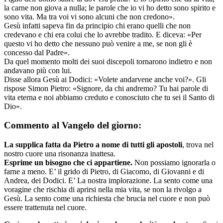
la carne non giova a nulla; le parole che io vi ho detto sono spirito e
sono vita. Ma tra voi vi sono alcuni che non credono».
Gesù infatti sapeva fin da principio chi erano quelli che non
credevano e chi era colui che lo avrebbe tradito. E diceva: «Per
questo vi ho detto che nessuno può venire a me, se non gli è
concesso dal Padre».
Da quel momento molti dei suoi discepoli tornarono indietro e non
andavano più con lui.
Disse allora Gesù ai Dodici: «Volete andarvene anche voi?». Gli
rispose Simon Pietro: «Signore, da chi andremo? Tu hai parole di
vita eterna e noi abbiamo creduto e conosciuto che tu sei il Santo di
Dio».
Commento al Vangelo del giorno:
La supplica fatta da Pietro a nome di tutti gli apostoli
, trova nel
nostro cuore una risonanza inattesa.
Esprime un bisogno che ci appartiene.
Non possiamo ignorarla o
farne a meno. E’ il grido di Pietro, di Giacomo, di Giovanni e di
Andrea, dei Dodici. E’ La nostra implorazione. La sento come una
voragine che rischia di aprirsi nella mia vita, se non la rivolgo a
Gesù. La sento come una richiesta che brucia nel cuore e non può
essere trattenuta nel cuore.