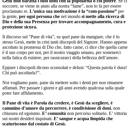
Gesù non baratta i suoi doni con la popolarità o col potere
. Se ci
soccorre, se viene in aiuto alla nostra “fame”, non lo fa per essere
proclamato re.
L’unica sua motivazione è la “com-passione”
per
la gente,
per ogni persona che
nel mondo
si mette alla ricerca di
Dio e della sua Presenza per trovare accompagnamento, cura e
protezione sicura.
Il discorso sul “Pane di vita”, su quel pane da mangiare, che è lo
stesso Gesù, mette in crisi tanti discepoli del Signore. Hanno appena
ascoltato la promessa di Dio che, fatto carne, ci dice che quella carne
è il suo corpo per noi, per il nostro viaggio umano, per sostenerci
nella fatica di esistere, per rassicurarci della bellezza dell’amore.
Eppure i discepoli dicono sconsolati e delusi: “Questa parola è dura!
Chi può ascoltarla?”.
Noi vogliamo pane, pane da mettere sotto i denti per non rimanere
affamati. Per passare i giorni e gli anni avendo qualcosa sulla quale
poter fare affidamento.
Il Pane di vita è Parola da credere, è Gesù da scegliere, è
cammino d’amore da percorrere, è condivisione di doni
, non
chiusura ed egoismo.
E’ comunità
non percorso solitario. E’ vittoria
sui nostri desideri inquinati.
E’ sangue e acqua limpida che
scaturiscono dal costato di Gesù.