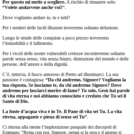
Per questo mi mette a scegliere.
A rischio di rimanere solo:
“Volete andarvene anche voi?
“.
Dove vogliamo andare io, tu e tutti?
Per i sentieri delle facili illusioni troveremo soltanto delusione.
Lungo le strade delle conquiste a poco prezzo troveremo
l’immobilità e il fallimento.
Per i vicoli delle nostre vulnerabili certezze incontreremo soltanto
parole senza senso, vita senza futuro, distruzione del mondo e delle
persone, dell’amore e della dignità.
C’è, tuttavia, il fuoco amoroso di Pietro ad illuminarci. La sua
passione è contagiosa:
“Da chi andremo, Signore? Vogliamo la
tua risposta. Se lasciamo te, da chi andremo Signore? Dove
andremo per lasciarci morire di fame? Tu solo, Gesù hai parole
di vita eterna e noi abbiamo conosciuto e creduto che Tu sei il
Santo di Dio.
La fonte d’acqua viva è in Te. Il Pane di vita sei Tu. La vita
eterna, appagante e piena di senso sei Tu”
.
Ci ritorna alla mente l’implorazione pasquale dei discepoli di
Emmaus: “Resta con noi, Signore, ormai si fa sera e il giorno si