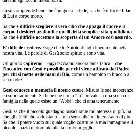
davanti agli occhi imbambolati.
Gesù comprende bene che è in gioco la fede, sa che è difficile fidarsi
di Lui a corpo morto.
Sa che
è difficile scegliere il vero cibo che appaga il cuore e il
corpo, i desideri profondi e quelli della semplice vita quotidiana
.
Sa che
è difficile accettare la scoperta di un Amore così assurdo
.
E’ difficile credere.
Esige che lo Spirito dilaghi liberamente nella
nostra vita. Le parole di Gesù sono spirito e sono vita.
Un giorno
capiremo
– oggi facciamo ancora tanta fatica –
che
l’incontro con Gesù è possibile per chi viene attirato dal Padre,
per chi si mette nelle mani di Dio
, come un bambino in braccio a
sua madre.
Gesù conosce a memoria il nostro cuore.
Misura le sue incoerenze
e i suoi tradimenti. Sa bene che il mio “io” prevale su una scelta di
famiglia nella quale esiste un “Abbà” che ci ama teneramente.
Gesù sa che il piccolo guadagno rassicurante mi interessa di più. Sa
che gli affetti che soddisfano la mia sensualità mi interessano di più.
Sa che il potere vuoto sul quale voglio costruire la mia immagine e il
piccolo spazio di dominio alletta il mio orgoglio.