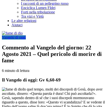
I racconti di un pellegrino russo
Enciclica Lumen FIdei
Forti nella tribolazione
Tra vizi e Virtù
Le altre religioni
Aiutaci
Vangelo di oggi
Commento al Vangelo del giorno: 22
Agosto 2021 – Quel pericolo di morire di
fame
6 minuto di lettura
Il Vangelo di oggi: Gv 6,60-69
In quel tempo, molti dei discepoli di Gesù, dopo aver
ascoltato, dissero: «Questa parola è dura! Chi può ascoltarla?».
Gesù, sapendo dentro di sé che i suoi discepoli mormoravano
riguardo a questo, disse loro: «Questo vi scandalizza? E se vedeste il
Figlio dell’uomo salire là dov’era prima? È lo Spirito che dà la vita,