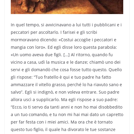
In quel tempo, si avvicinavano a lui tutti i pubblicani e i
peccatori per ascoltarlo. I farisei e gli scribi
mormoravano dicendo: «Costui accoglie i peccatori e
mangia con loro». Ed egli disse loro questa parabola:
«Un uomo aveva due figli. […] Al ritorno, quando fu
vicino a casa, udì la musica e le danze; chiamò uno dei
servi e gli domandò che cosa fosse tutto questo. Quello
gli rispose: “Tuo fratello è qui e tuo padre ha fatto
ammazzare il vitello grasso, perché lo ha riavuto sano e
salvo”. Egli si indignò, e non voleva entrare. Suo padre
allora uscì a supplicarlo. Ma egli rispose a suo padre:
“Ecco, io ti servo da tanti anni e non ho mai disobbedito
a un tuo comando, e tu non mi hai mai dato un capretto
per far festa con i miei amici. Ma ora che è tornato
questo tuo figlio, il quale ha divorato le tue sostanze