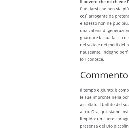
Il povero che mi chiede l
Può darsi che non sia pi
così arrogante da pretend
e adesso non ne può più. 
una catena di generazion
guardare la sua faccia e
nel volto e nei modi del p
nauseante, indegno perfi
lo riconosce.
Commento a
Il tempo è giunto, è compi
le sue impronte nella polv
ascoltato il battito del s
altro. Ora, qui, siamo inv
limpido; un cuore coraggi
presenza del Dio piccolin