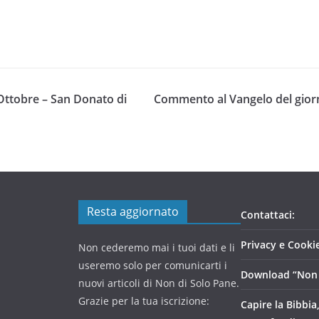
 Ottobre – San Donato di
Commento al Vangelo del giorn
Resta aggiornato
Contattaci:
Privacy e Cookie
Non cederemo mai i tuoi dati e li
useremo solo per comunicarti i
Download “Non 
nuovi articoli di Non di Solo Pane.
Grazie per la tua iscrizione:
Capire la Bibbia