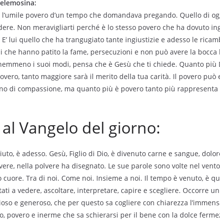
’elemosina:
ù l’umile povero d’un tempo che domandava pregando. Quello di og
ere. Non meravigliarti perché è lo stesso povero che ha dovuto ingh
E’ lui quello che ha trangugiato tante ingiustizie e adesso le rica
i che hanno patito la fame, persecuzioni e non può avere la bocc
 nemmeno i suoi modi, pensa che è Gesù che ti chiede. Quanto più
overo, tanto maggiore sarà il merito della tua carità. Il povero può
no di compassione, ma quanto più è povero tanto più rappresenta 
l Vangelo del giorno:
uto, è adesso. Gesù, Figlio di Dio, è divenuto carne e sangue, dolore
ere, nella polvere ha disegnato. Le sue parole sono volte nel vento, 
uo cuore. Tra di noi. Come noi. Insieme a noi. Il tempo è venuto, è q
itati a vedere, ascoltare, interpretare, capire e scegliere. Occorre u
oso e generoso, che per questo sa cogliere con chiarezza l’immensa
o, povero e inerme che sa schierarsi per il bene con la dolce ferme