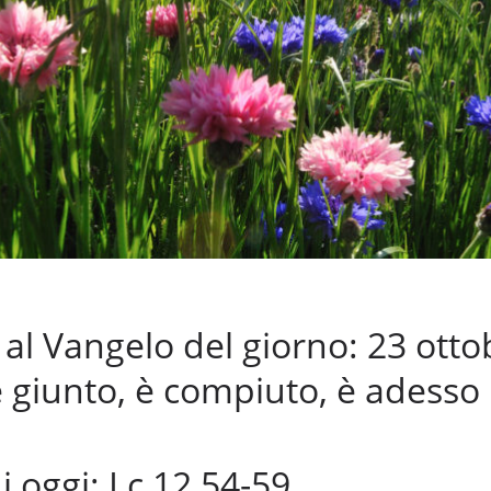
l Vangelo del giorno: 23 otto
è giunto, è compiuto, è adesso
i oggi: Lc 12,54-59