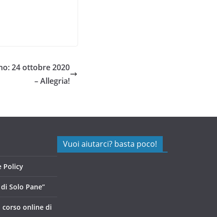
o: 24 ottobre 2020
– Allegria!
Vuoi aiutarci? basta poco!
 Policy
di Solo Pane”
, corso online di