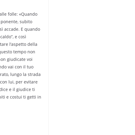
alle folle: «Quando
 ponente, subito
così accade. E quando
 caldo”, e così
tare l’aspetto della
 questo tempo non
non giudicate voi
ndo vai con il tuo
rato, lungo la strada
con lui, per evitare
dice e il giudice ti
ti e costui ti getti in