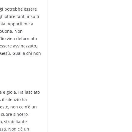
gi potrebbe essere
iottire tanti insulti
mbia. Appartiene a
a buona. Non
 Dio vien deformato
 essere avvinazzato,
Gesù. Guai a chi non
 e gioia. Ha lasciato
il silenzio ha
uesto, non ce n’è un
n cuore sincero,
, strabiliante
zza. Non c’è un