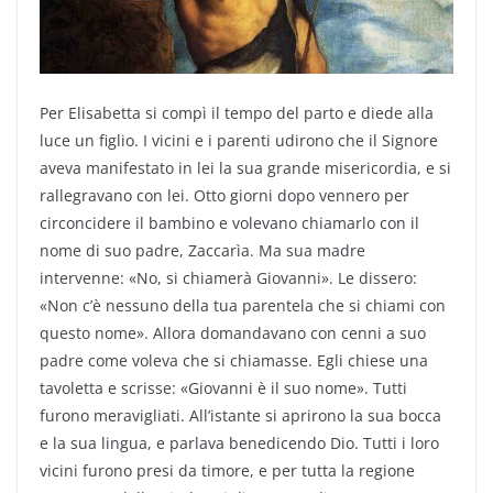
Per Elisabetta si compì il tempo del parto e diede alla
luce un figlio. I vicini e i parenti udirono che il Signore
aveva manifestato in lei la sua grande misericordia, e si
rallegravano con lei. Otto giorni dopo vennero per
circoncidere il bambino e volevano chiamarlo con il
nome di suo padre, Zaccarìa. Ma sua madre
intervenne: «No, si chiamerà Giovanni». Le dissero:
«Non c’è nessuno della tua parentela che si chiami con
questo nome». Allora domandavano con cenni a suo
padre come voleva che si chiamasse. Egli chiese una
tavoletta e scrisse: «Giovanni è il suo nome». Tutti
furono meravigliati. All’istante si aprirono la sua bocca
e la sua lingua, e parlava benedicendo Dio. Tutti i loro
vicini furono presi da timore, e per tutta la regione