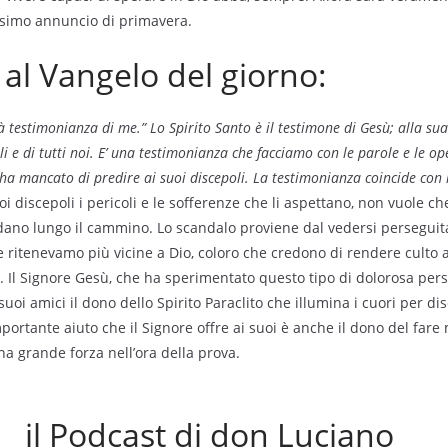
issimo annuncio di primavera.
l Vangelo del giorno:
rà testimonianza di me.” Lo Spirito Santo è il testimone di Gesù; alla su
li e di tutti noi. E’ una testimonianza che facciamo con le parole e le op
a mancato di predire ai suoi discepoli. La testimonianza coincide con i
 discepoli i pericoli e le sofferenze che li aspettano, non vuole che
ano lungo il cammino. Lo scandalo proviene dal vedersi perseguita
 ritenevamo più vicine a Dio, coloro che credono di rendere culto a
. Il Signore Gesù, che ha sperimentato questo tipo di dolorosa per
uoi amici il dono dello Spirito Paraclito che illumina i cuori per dis
portante aiuto che il Signore offre ai suoi è anche il dono del fare
a grande forza nell’ora della prova.
il Podcast di don Luciano