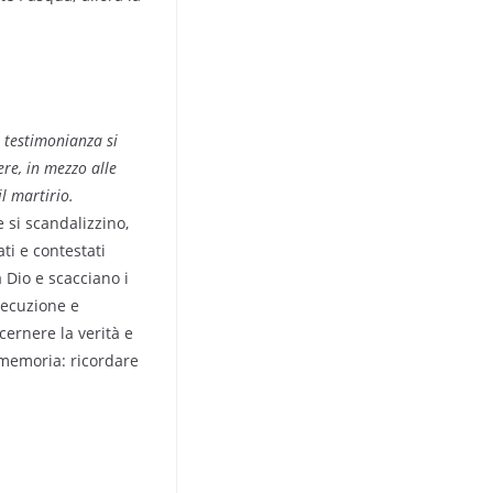
a testimonianza si
ere, in mezzo alle
l martirio.
 si scandalizzino,
ti e contestati
 Dio e scacciano i
secuzione e
cernere la verità e
 memoria: ricordare