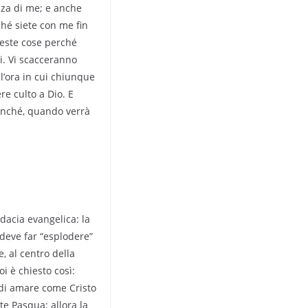
nza di me; e anche
ché siete con me fin
ueste cose perché
i. Vi scacceranno
 l’ora in cui chiunque
re culto a Dio. E
finché, quando verrà
udacia evangelica: la
 deve far “esplodere”
, al centro della
oi è chiesto così:
i di amare come Cristo
te Pasqua; allora la