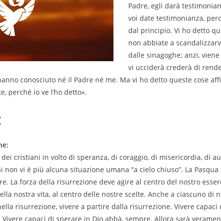
Padre, egli darà testimonia
voi date testimonianza, per
dal principio. Vi ho detto q
non abbiate a scandalizzarv
dalle sinagoghe; anzi, viene
vi ucciderà crederà di rende
hanno conosciuto né il Padre né me. Ma vi ho detto queste cose af
te, perché io ve l’ho detto».
:
ne:
dei cristiani in volto di speranza, di coraggio, di misericordia, di a
i non vi è più alcuna situazione umana “a cielo chiuso”. La Pasqua
re. La forza della risurrezione deve agire al centro del nostro essere
della nostra vita, al centro delle nostre scelte. Anche a ciascuno di n
ella risurrezione, vivere a partire dalla risurrezione. Vivere capac
o. Vivere capaci di sperare in Dio abbà, sempre. Allora sarà veramen