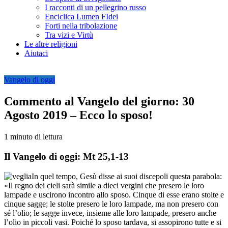
I racconti di un pellegrino russo
Enciclica Lumen FIdei
Forti nella tribolazione
Tra vizi e Virtù
Le altre religioni
Aiutaci
Vangelo di oggi
Commento al Vangelo del giorno: 30
Agosto 2019 – Ecco lo sposo!
1 minuto di lettura
Il Vangelo di oggi: Mt 25,1-13
In quel tempo, Gesù disse ai suoi discepoli questa parabola:
«Il regno dei cieli sarà simile a dieci vergini che presero le loro
lampade e uscirono incontro allo sposo. Cinque di esse erano stolte e
cinque sagge; le stolte presero le loro lampade, ma non presero con
sé l’olio; le sagge invece, insieme alle loro lampade, presero anche
l’olio in piccoli vasi. Poiché lo sposo tardava, si assopirono tutte e si