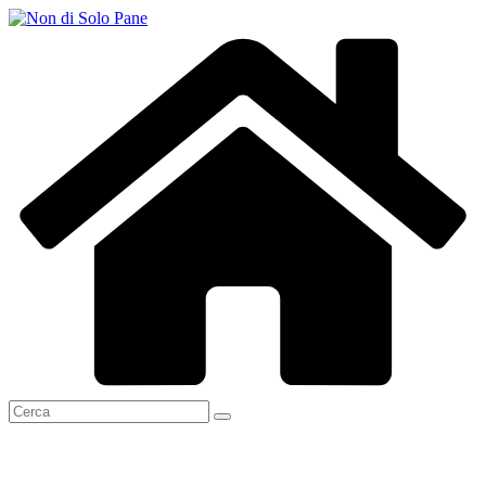
Salta
al
contenuto