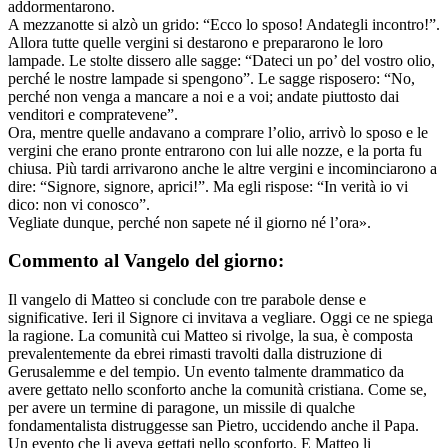
addormentarono.
A mezzanotte si alzò un grido: “Ecco lo sposo! Andategli incontro!”.
Allora tutte quelle vergini si destarono e prepararono le loro
lampade. Le stolte dissero alle sagge: “Dateci un po’ del vostro olio,
perché le nostre lampade si spengono”. Le sagge risposero: “No,
perché non venga a mancare a noi e a voi; andate piuttosto dai
venditori e compratevene”.
Ora, mentre quelle andavano a comprare l’olio, arrivò lo sposo e le
vergini che erano pronte entrarono con lui alle nozze, e la porta fu
chiusa. Più tardi arrivarono anche le altre vergini e incominciarono a
dire: “Signore, signore, aprici!”. Ma egli rispose: “In verità io vi
dico: non vi conosco”.
Vegliate dunque, perché non sapete né il giorno né l’ora».
Commento al Vangelo del giorno:
Il vangelo di Matteo si conclude con tre parabole dense e
significative. Ieri il Signore ci invitava a vegliare. Oggi ce ne spiega
la ragione. La comunità cui Matteo si rivolge, la sua, è composta
prevalentemente da ebrei rimasti travolti dalla distruzione di
Gerusalemme e del tempio. Un evento talmente drammatico da
avere gettato nello sconforto anche la comunità cristiana. Come se,
per avere un termine di paragone, un missile di qualche
fondamentalista distruggesse san Pietro, uccidendo anche il Papa.
Un evento che li aveva gettati nello sconforto. E Matteo li