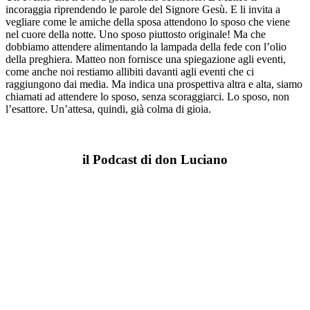
incoraggia riprendendo le parole del Signore Gesù. E li invita a
vegliare come le amiche della sposa attendono lo sposo che viene
nel cuore della notte. Uno sposo piuttosto originale! Ma che
dobbiamo attendere alimentando la lampada della fede con l’olio
della preghiera. Matteo non fornisce una spiegazione agli eventi,
come anche noi restiamo allibiti davanti agli eventi che ci
raggiungono dai media. Ma indica una prospettiva altra e alta, siamo
chiamati ad attendere lo sposo, senza scoraggiarci. Lo sposo, non
l’esattore. Un’attesa, quindi, già colma di gioia.
il Podcast di don Luciano