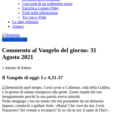
I racconti di un pellegrino russo
Enciclica Lumen FIdei
Forti nella tribolazione
Tra vizi e Virtù
Le altre religioni
Aiutaci
Vangelo di oggi
Commento al Vangelo del giorno: 31
Agosto 2021
1 minuto di lettura
Il Vangelo di oggi: Lc 4,31-37
In quel tempo, Gesù scese a Cafàrnao, città della Galilea,
e in giorno di sabato insegnava alla gente. Erano stupiti del suo
insegnamento perché la sua parola aveva autorità.
Nella sinagoga c’era un uomo che era posseduto da un demonio
impuro; cominciò a gridare forte: «Basta! Che vuoi da noi, Gesù
Nazareno? Sei venuto a rovinarci? Io so chi tu sei: il santo di Dio!».