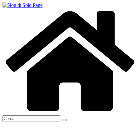
Salta
al
contenuto