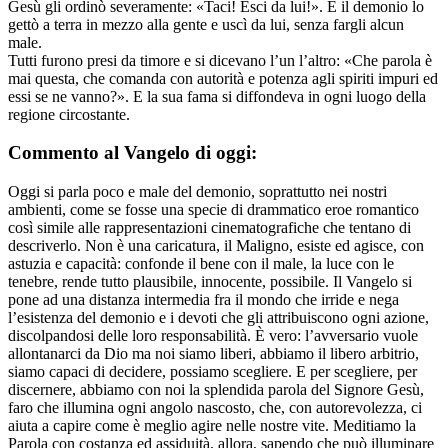
Gesù gli ordinò severamente: «Taci! Esci da lui!». E il demonio lo
gettò a terra in mezzo alla gente e uscì da lui, senza fargli alcun
male.
Tutti furono presi da timore e si dicevano l’un l’altro: «Che parola è
mai questa, che comanda con autorità e potenza agli spiriti impuri ed
essi se ne vanno?». E la sua fama si diffondeva in ogni luogo della
regione circostante.
Commento al Vangelo di oggi:
Oggi si parla poco e male del demonio, soprattutto nei nostri
ambienti, come se fosse una specie di drammatico eroe romantico
così simile alle rappresentazioni cinematografiche che tentano di
descriverlo. Non è una caricatura, il Maligno, esiste ed agisce, con
astuzia e capacità: confonde il bene con il male, la luce con le
tenebre, rende tutto plausibile, innocente, possibile. Il Vangelo si
pone ad una distanza intermedia fra il mondo che irride e nega
l’esistenza del demonio e i devoti che gli attribuiscono ogni azione,
discolpandosi delle loro responsabilità. È vero: l’avversario vuole
allontanarci da Dio ma noi siamo liberi, abbiamo il libero arbitrio,
siamo capaci di decidere, possiamo scegliere. E per scegliere, per
discernere, abbiamo con noi la splendida parola del Signore Gesù,
faro che illumina ogni angolo nascosto, che, con autorevolezza, ci
aiuta a capire come è meglio agire nelle nostre vite. Meditiamo la
Parola con costanza ed assiduità, allora, sapendo che può illuminare