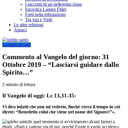
I racconti di un pellegrino russo
Enciclica Lumen FIdei
Forti nella tribolazione
Tra vizi e Virtù
Le altre religioni
Aiutaci
Vangelo di oggi
Commento al Vangelo del giorno: 31
Ottobre 2019 – “Lasciarsi guidare dallo
Spirito…”
2 minuto di lettura
Il Vangelo di oggi: Lc 13,31-35:
Vi dico infatti che non mi vedrete, finché verrà il tempo in cui
direte: “Benedetto colui che viene nel nome del Signore!”».
In quel momento si avvicinarono alcuni farisei a
dirgli: «Parti e vattene via di qui, perché Erode ti vuole uccidere».