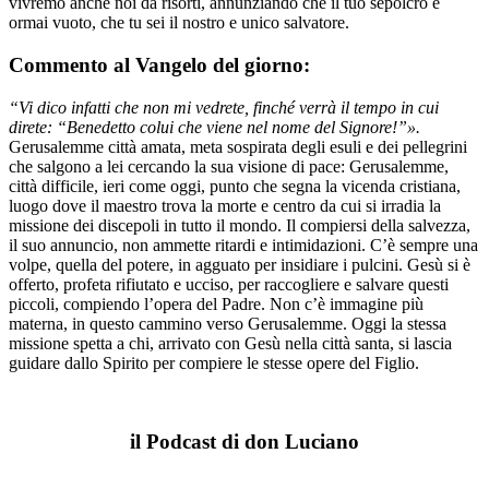
vivremo anche noi da risorti, annunziando che il tuo sepolcro è
ormai vuoto, che tu sei il nostro e unico salvatore.
Commento al Vangelo del giorno:
“Vi dico infatti che non mi vedrete, finché verrà il tempo in cui
direte: “Benedetto colui che viene nel nome del Signore!”».
Gerusalemme città amata, meta sospirata degli esuli e dei pellegrini
che salgono a lei cercando la sua visione di pace: Gerusalemme,
città difficile, ieri come oggi, punto che segna la vicenda cristiana,
luogo dove il maestro trova la morte e centro da cui si irradia la
missione dei discepoli in tutto il mondo. Il compiersi della salvezza,
il suo annuncio, non ammette ritardi e intimidazioni. C’è sempre una
volpe, quella del potere, in agguato per insidiare i pulcini. Gesù si è
offerto, profeta rifiutato e ucciso, per raccogliere e salvare questi
piccoli, compiendo l’opera del Padre. Non c’è immagine più
materna, in questo cammino verso Gerusalemme. Oggi la stessa
missione spetta a chi, arrivato con Gesù nella città santa, si lascia
guidare dallo Spirito per compiere le stesse opere del Figlio.
il Podcast di don Luciano