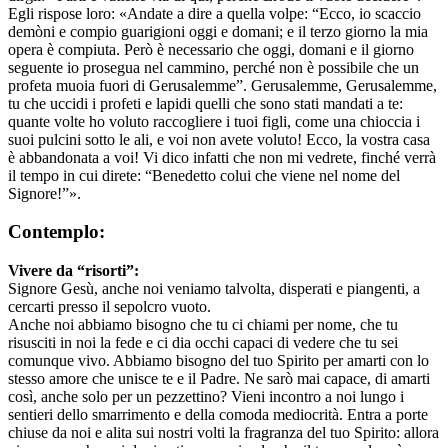
Egli rispose loro: «Andate a dire a quella volpe: “Ecco, io scaccio
demòni e compio guarigioni oggi e domani; e il terzo giorno la mia
opera è compiuta. Però è necessario che oggi, domani e il giorno
seguente io prosegua nel cammino, perché non è possibile che un
profeta muoia fuori di Gerusalemme”. Gerusalemme, Gerusalemme,
tu che uccidi i profeti e lapidi quelli che sono stati mandati a te:
quante volte ho voluto raccogliere i tuoi figli, come una chioccia i
suoi pulcini sotto le ali, e voi non avete voluto! Ecco, la vostra casa
è abbandonata a voi! Vi dico infatti che non mi vedrete, finché verrà
il tempo in cui direte: “Benedetto colui che viene nel nome del
Signore!”».
Contemplo:
Vivere da “risorti”:
Signore Gesù, anche noi veniamo talvolta, disperati e piangenti, a
cercarti presso il sepolcro vuoto.
Anche noi abbiamo bisogno che tu ci chiami per nome, che tu
risusciti in noi la fede e ci dia occhi capaci di vedere che tu sei
comunque vivo. Abbiamo bisogno del tuo Spirito per amarti con lo
stesso amore che unisce te e il Padre. Ne sarò mai capace, di amarti
così, anche solo per un pezzettino? Vieni incontro a noi lungo i
sentieri dello smarrimento e della comoda mediocrità. Entra a porte
chiuse da noi e alita sui nostri volti la fragranza del tuo Spirito: allora