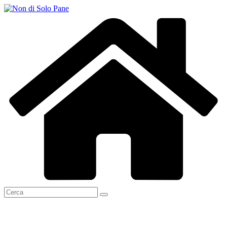
Salta
al
contenuto