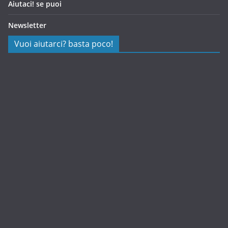
Aiutaci! se puoi
Newsletter
Vuoi aiutarci? basta poco!