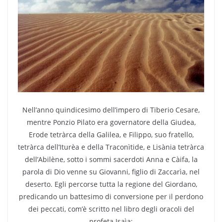
Nell’anno quindicesimo dell’impero di Tiberio Cesare,
mentre Ponzio Pilato era governatore della Giudea,
Erode tetràrca della Galilea, e Filippo, suo fratello,
tetràrca dell’Iturèa e della Traconìtide, e Lisània tetràrca
dell’Abilène, sotto i sommi sacerdoti Anna e Càifa, la
parola di Dio venne su Giovanni, figlio di Zaccarìa, nel
deserto. Egli percorse tutta la regione del Giordano,
predicando un battesimo di conversione per il perdono
dei peccati, com’è scritto nel libro degli oracoli del
profeta Isaìa: