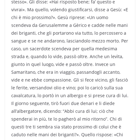
stesso». Gli disse: «Hai risposto bene; fa’ questo e
vivrai». Ma quello, volendo giustificarsi, disse a Gesù: «E
chi è mio prossimo?». Gesù riprese: «Un uomo
scendeva da Gerusalemme a Gèrico e cadde nelle mani
dei briganti, che gli portarono via tutto, lo percossero a
sangue e se ne andarono, lasciandolo mezzo morto. Per
caso, un sacerdote scendeva per quella medesima
strada e, quando lo vide, passò oltre. Anche un levìta,
giunto in quel luogo, vide e passò oltre. Invece un
Samaritano, che era in viaggio, passandogli accanto,
vide e ne ebbe compassione. Gli si fece vicino, gli fasciò
le ferite, versandovi olio e vino; poi lo caricò sulla sua
cavalcatura, lo portò in un albergo e si prese cura di lui.
Il giorno seguente, tirò fuori due denari e li diede
all’albergatore, dicendo: “Abbi cura di lui; ciò che
spenderai in più, te lo pagherò al mio ritorno”. Chi di
questi tre ti sembra sia stato prossimo di colui che è
caduto nelle mani dei briganti?». Quello rispose: «Chi