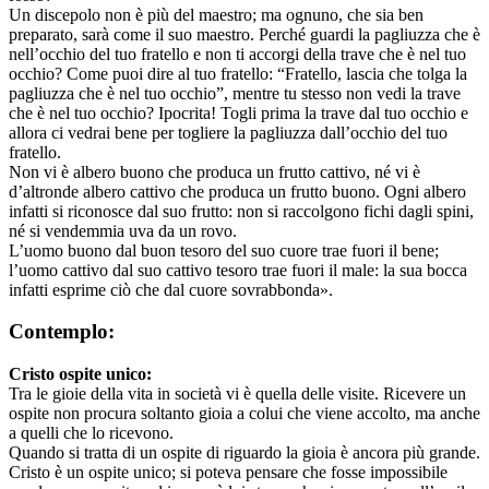
Un discepolo non è più del maestro; ma ognuno, che sia ben
preparato, sarà come il suo maestro. Perché guardi la pagliuzza che è
nell’occhio del tuo fratello e non ti accorgi della trave che è nel tuo
occhio? Come puoi dire al tuo fratello: “Fratello, lascia che tolga la
pagliuzza che è nel tuo occhio”, mentre tu stesso non vedi la trave
che è nel tuo occhio? Ipocrita! Togli prima la trave dal tuo occhio e
allora ci vedrai bene per togliere la pagliuzza dall’occhio del tuo
fratello.
Non vi è albero buono che produca un frutto cattivo, né vi è
d’altronde albero cattivo che produca un frutto buono. Ogni albero
infatti si riconosce dal suo frutto: non si raccolgono fichi dagli spini,
né si vendemmia uva da un rovo.
L’uomo buono dal buon tesoro del suo cuore trae fuori il bene;
l’uomo cattivo dal suo cattivo tesoro trae fuori il male: la sua bocca
infatti esprime ciò che dal cuore sovrabbonda».
Contemplo:
Cristo ospite unico:
Tra le gioie della vita in società vi è quella delle visite. Ricevere un
ospite non procura soltanto gioia a colui che viene accolto, ma anche
a quelli che lo ricevono.
Quando si tratta di un ospite di riguardo la gioia è ancora più grande.
Cristo è un ospite unico; si poteva pensare che fosse impossibile