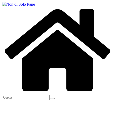
Salta
al
contenuto