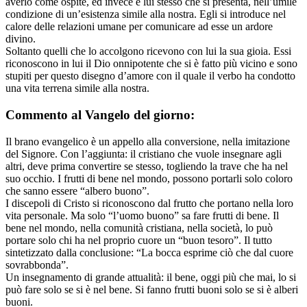
averlo come ospite, ed invece è lui stesso che si presenta, nell’umile
condizione di un’esistenza simile alla nostra. Egli si introduce nel
calore delle relazioni umane per comunicare ad esse un ardore
divino.
Soltanto quelli che lo accolgono ricevono con lui la sua gioia. Essi
riconoscono in lui il Dio onnipotente che si è fatto più vicino e sono
stupiti per questo disegno d’amore con il quale il verbo ha condotto
una vita terrena simile alla nostra.
Commento al Vangelo del giorno:
Il brano evangelico è un appello alla conversione, nella imitazione
del Signore. Con l’aggiunta: il cristiano che vuole insegnare agli
altri, deve prima convertire se stesso, togliendo la trave che ha nel
suo occhio. I frutti di bene nel mondo, possono portarli solo coloro
che sanno essere “albero buono”.
I discepoli di Cristo si riconoscono dal frutto che portano nella loro
vita personale. Ma solo “l’uomo buono” sa fare frutti di bene. Il
bene nel mondo, nella comunità cristiana, nella società, lo può
portare solo chi ha nel proprio cuore un “buon tesoro”. Il tutto
sintetizzato dalla conclusione: “La bocca esprime ciò che dal cuore
sovrabbonda”.
Un insegnamento di grande attualità: il bene, oggi più che mai, lo si
può fare solo se si è nel bene. Si fanno frutti buoni solo se si è alberi
buoni.