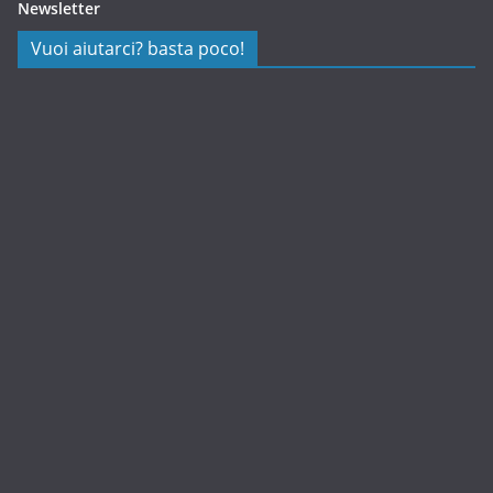
Newsletter
Vuoi aiutarci? basta poco!