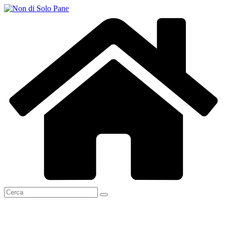
Salta
al
contenuto