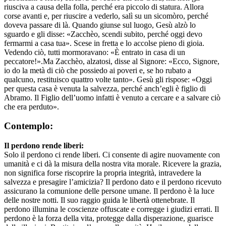
riusciva a causa della folla, perché era piccolo di statura. Allora
corse avanti e, per riuscire a vederlo, salì su un sicomòro, perché
doveva passare di là. Quando giunse sul luogo, Gesù alzò lo
sguardo e gli disse: «Zacchèo, scendi subito, perché oggi devo
fermarmi a casa tua». Scese in fretta e lo accolse pieno di gioia.
Vedendo ciò, tutti mormoravano: «È entrato in casa di un
peccatore!».Ma Zacchèo, alzatosi, disse al Signore: «Ecco, Signore,
io do la metà di ciò che possiedo ai poveri e, se ho rubato a
qualcuno, restituisco quattro volte tanto». Gesù gli rispose: «Oggi
per questa casa è venuta la salvezza, perché anch’egli è figlio di
Abramo. Il Figlio dell’uomo infatti è venuto a cercare e a salvare ciò
che era perduto».
Contemplo:
Il perdono rende liberi:
Solo il perdono ci rende liberi. Ci consente di agire nuovamente con
umanità e ci dà la misura della nostra vita morale. Ricevere la grazia,
non significa forse riscoprire la propria integrità, intravedere la
salvezza e presagire l’amicizia? Il perdono dato e il perdono ricevuto
assicurano la comunione delle persone umane. Il perdono è la luce
delle nostre notti. Il suo raggio guida le libertà ottenebrate. Il
perdono illumina le coscienze offuscate e corregge i giudizi errati. Il
perdono è la forza della vita, protegge dalla disperazione, guarisce