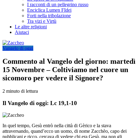
I racconti di un pellegrino russo
Enciclica Lumen FIdei
Forti nella tribolazione
Tra vizi e Virtù
Le altre religioni
Aiutaci
Vangelo di oggi
Commento al Vangelo del giorno: martedì
15 Novembre – Coltiviamo nel cuore un
sicomoro per vedere il Signore?
2 minuto di lettura
Il Vangelo di oggi: Lc 19,1-10
In quel tempo, Gesù entrò nella città di Gèrico e la stava
attraversando, quand’ecco un uomo, di nome Zacchèo, capo dei
pubblicani e ricco, cercava di vedere chi era Gesù, ma non gli