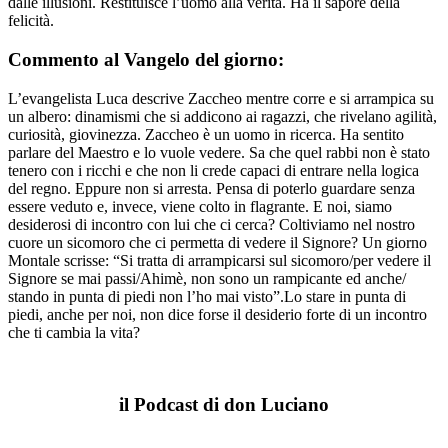
dalle illusioni. Restituisce l’uomo alla verità. Ha il sapore della
felicità.
Commento al Vangelo del giorno:
L’evangelista Luca descrive Zaccheo mentre corre e si arrampica su
un albero: dinamismi che si addicono ai ragazzi, che rivelano agilità,
curiosità, giovinezza. Zaccheo è un uomo in ricerca. Ha sentito
parlare del Maestro e lo vuole vedere. Sa che quel rabbi non è stato
tenero con i ricchi e che non li crede capaci di entrare nella logica
del regno. Eppure non si arresta. Pensa di poterlo guardare senza
essere veduto e, invece, viene colto in flagrante. E noi, siamo
desiderosi di incontro con lui che ci cerca? Coltiviamo nel nostro
cuore un sicomoro che ci permetta di vedere il Signore? Un giorno
Montale scrisse: “Si tratta di arrampicarsi sul sicomoro/per vedere il
Signore se mai passi/Ahimè, non sono un rampicante ed anche/
stando in punta di piedi non l’ho mai visto”.Lo stare in punta di
piedi, anche per noi, non dice forse il desiderio forte di un incontro
che ti cambia la vita?
il Podcast di don Luciano