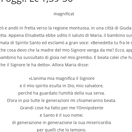
lzò e andò in fretta verso la regione montuosa, in una città di Giuda
betta. Appena Elisabetta ebbe udito il saluto di Maria, il bambino su
mata di Spirito Santo ed esclamò a gran voce: «Benedetta tu fra le
 che cosa devo che la madre del mio Signore venga da me? Ecco, app
l bambino ha sussultato di gioia nel mio grembo. E beata colei che 
he il Signore le ha detto». Allora Maria disse:
«L’anima mia magnifica il Signore
e il mio spirito esulta in Dio, mio salvatore,
perché ha guardato l’umiltà della sua serva.
D’ora in poi tutte le generazioni mi chiameranno beata.
Grandi cose ha fatto per me l’Onnipotente
e Santo è il suo nome;
di generazione in generazione la sua misericordia
per quelli che lo temono.