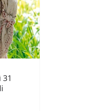
ì 31
i