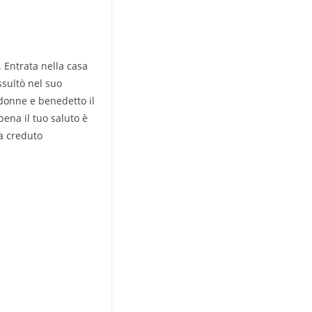
. Entrata nella casa
ssultò nel suo
 donne e benedetto il
ena il tuo saluto è
ha creduto