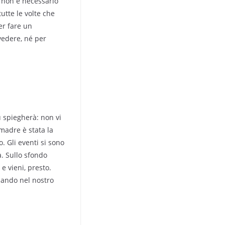
i non è necessario
tutte le volte che
er fare un
 vedere, né per
ù spiegherà: non vi
madre è stata la
. Gli eventi si sono
a. Sullo sfondo
e vieni, presto.
giando nel nostro