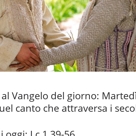
l Vangelo del giorno: Marted
el canto che attraversa i secol
i oggi: Lc 1,39-56