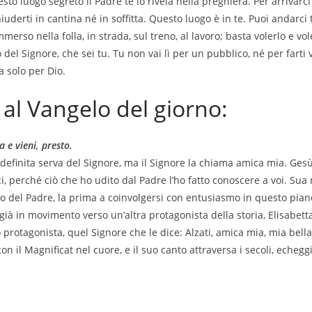
sto luogo segreto il Padre te lo rivela nella preghiera. Per arrivarc
hiuderti in cantina né in soffitta. Questo luogo è in te. Puoi andarci 
erso nella folla, in strada, sul treno, al lavoro; basta volerlo e vol
del Signore, che sei tu. Tu non vai lì per un pubblico, né per farti
 solo per Dio.
l Vangelo del giorno:
a e vieni, presto.
definita serva del Signore, ma il Signore la chiama amica mia. Ges
, perché ciò che ho udito dal Padre l’ho fatto conoscere a voi. Sua 
o del Padre, la prima a coinvolgersi con entusiasmo in questo piano
già in movimento verso un’altra protagonista della storia, Elisabett
protagonista, quel Signore che le dice: Alzati, amica mia, mia bella 
con il Magnificat nel cuore, e il suo canto attraversa i secoli, echeg