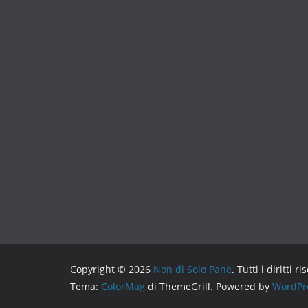
Copyright © 2026
Non di Solo Pane
. Tutti i diritti ri
Tema:
ColorMag
di ThemeGrill. Powered by
WordPr