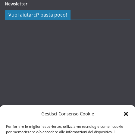
Newsletter
Vuoi aiutarci? basta poco!
Gestisci Consenso Cookie
Per fornire le migliori esperienze, utilizziamo tecnologie come i cookie
per memorizzare e/o accedere alle informazioni del dispositivo. Il