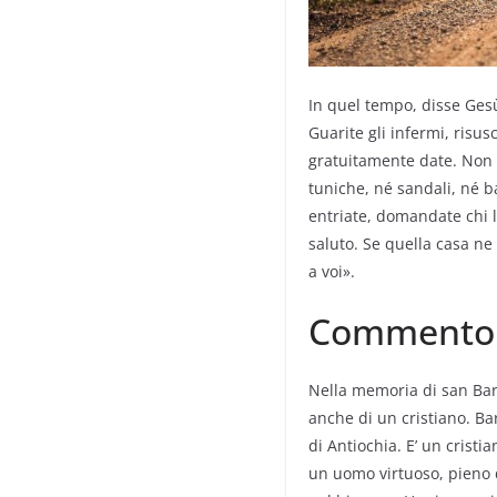
In quel tempo, disse Gesù 
Guarite gli infermi, risus
gratuitamente date. Non 
tuniche, né sandali, né b
entriate, domandate chi là
saluto. Se quella casa ne
a voi».
Commento a
Nella memoria di san Bar
anche di un cristiano. B
di Antiochia. E’ un crist
un uomo virtuoso, pieno d