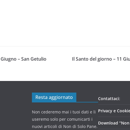
0 Giugno – San Getulio
Il Santo del giorno – 11 G
Resta aggiornato
Contattaci:
Privacy e Cookie
Non cederemo mai i tuoi dati e li
useremo solo per comunicarti i
Download “Non 
nuovi articoli di Non di Solo Pane.