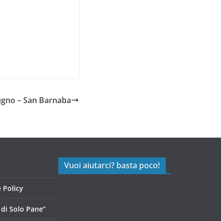
iugno – San Barnaba
Vuoi aiutarci? basta poco!
 Policy
di Solo Pane”