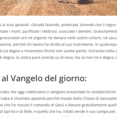
ai suoi apostoli: «Strada facendo, predicate, dicendo che il regno d
citate i morti, purificate i lebbrosi, scacciate i demòni. Gratuitamen
procuratevi oro né argento né denaro nelle vostre cinture, né sacc
astone, perché chi lavora ha diritto al suo nutrimento. In qualunque 
 sia degno e rimanetevi finché non sarete partiti. Entrando nella ca
 è degna, la vostra pace scenda su di essa; ma se non ne è degna, l
l Vangelo del giorno:
naba che oggi celebriamo ci vengono presentate le caratteristiche
arnaba è chiamato apostolo perché inviato dalla Chiesa di Gerusal
iano che ha vissuto il comando di Gesù a donare gratuitamente quello
i Spirito e di fede, e quello che ha, infatti vende il suo campo per