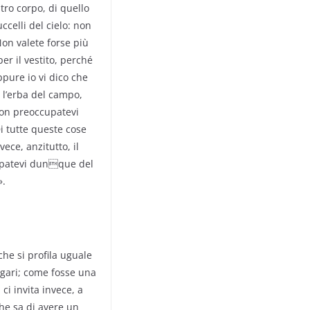
tro corpo, di quello
ccelli del cielo: non
Non valete forse più
er il vestito, perché
pure io vi dico che
 l’erba del campo,
 Non preoccupatevi
tutte queste cose
ece, anzitutto, il
cupatevi dunque del
».
he si profila uguale
magari; come fosse una
ci invita invece, a
he sa di avere un