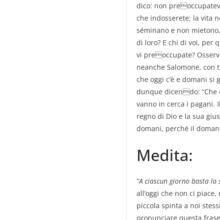
dico: non preoccupatevi 
che indosserete; la vita n
séminano e non mietono, n
di loro? E chi di voi, per
vi preoccupate? Osserva
neanche Salomone, con tut
che oggi c’è e domani si 
dunque dicendo: “Che c
vanno in cerca i pagani. I
regno di Dio e la sua giu
domani, perché il domani
Medita:
“A ciascun giorno basta la
all’oggi che non ci piace,
piccola spinta a noi stess
pronunciare questa frase