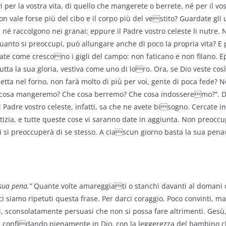
per la vostra vita, di quello che mangerete o berrete, né per il vos
on vale forse più del cibo e il corpo più del vestito? Guardate gli u
é raccolgono nei granai; eppure il Padre vostro celeste li nutre. 
 quanto si preoccupi, può allungare anche di poco la propria vita? E p
te come crescono i gigli del campo: non faticano e non filano. Ep
ta la sua gloria, vestiva come uno di loro. Ora, se Dio veste così
getta nel forno, non farà molto di più per voi, gente di poca fede?
osa mangeremo? Che cosa berremo? Che cosa indosseremo?”. Di 
l Padre vostro celeste, infatti, sa che ne avete bisogno. Cercate inv
stizia, e tutte queste cose vi saranno date in aggiunta. Non preoc
 si preoccuperà di se stesso. A ciascun giorno basta la sua pena
 sua pena.”
Quante volte amareggiati o stanchi davanti al domani c
 ci siamo ripetuti questa frase. Per darci coraggio. Poco convinti, 
i, sconsolatamente persuasi che non si possa fare altrimenti. Gesù, 
 confidando pienamente in Dio, con la leggerezza del bambino c