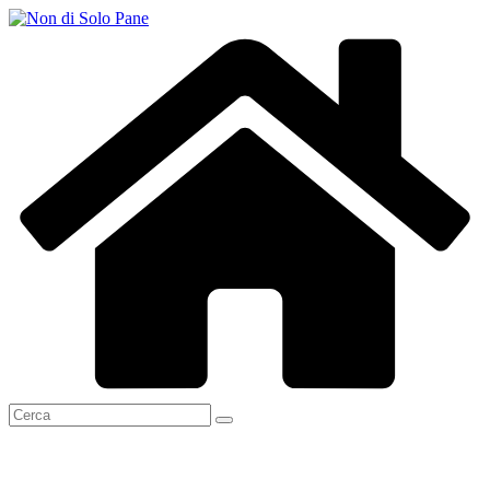
Salta
al
contenuto