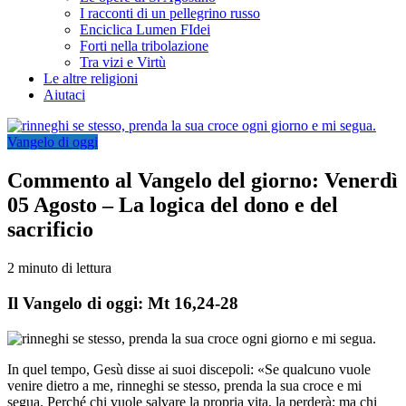
I racconti di un pellegrino russo
Enciclica Lumen FIdei
Forti nella tribolazione
Tra vizi e Virtù
Le altre religioni
Aiutaci
Vangelo di oggi
Commento al Vangelo del giorno: Venerdì
05 Agosto – La logica del dono e del
sacrificio
2 minuto di lettura
Il Vangelo di oggi: Mt 16,24-28
In quel tempo, Gesù disse ai suoi discepoli: «Se qualcuno vuole
venire dietro a me, rinneghi se stesso, prenda la sua croce e mi
segua. Perché chi vuole salvare la propria vita, la perderà; ma chi