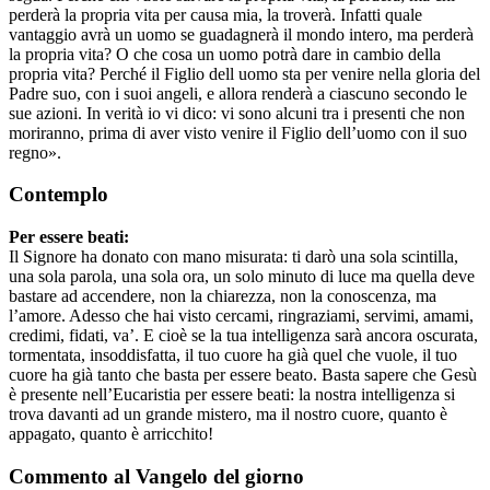
perderà la propria vita per causa mia, la troverà. Infatti quale
vantaggio avrà un uomo se guadagnerà il mondo intero, ma perderà
la propria vita? O che cosa un uomo potrà dare in cambio della
propria vita? Perché il Figlio dell uomo sta per venire nella gloria del
Padre suo, con i suoi angeli, e allora renderà a ciascuno secondo le
sue azioni. In verità io vi dico: vi sono alcuni tra i presenti che non
moriranno, prima di aver visto venire il Figlio dell’uomo con il suo
regno».
Contemplo
Per essere beati:
Il Signore ha donato con mano misurata: ti darò una sola scintilla,
una sola parola, una sola ora, un solo minuto di luce ma quella deve
bastare ad accendere, non la chiarezza, non la conoscenza, ma
l’amore. Adesso che hai visto cercami, ringraziami, servimi, amami,
credimi, fidati, va’. E cioè se la tua intelligenza sarà ancora oscurata,
tormentata, insoddisfatta, il tuo cuore ha già quel che vuole, il tuo
cuore ha già tanto che basta per essere beato. Basta sapere che Gesù
è presente nell’Eucaristia per essere beati: la nostra intelligenza si
trova davanti ad un grande mistero, ma il nostro cuore, quanto è
appagato, quanto è arricchito!
Commento al Vangelo del giorno