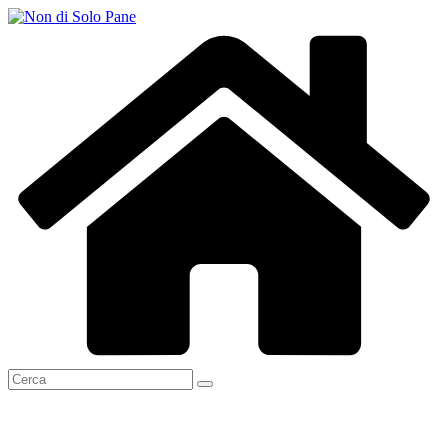
Salta
al
contenuto