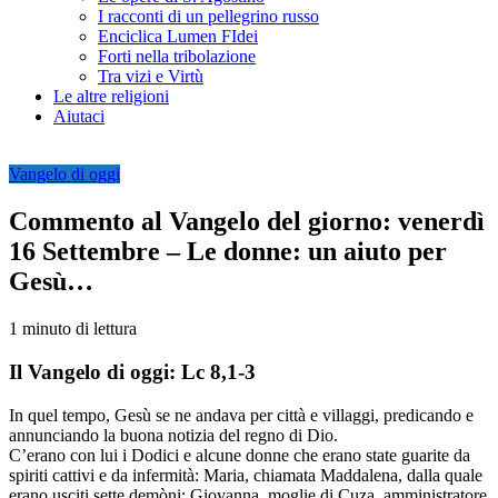
I racconti di un pellegrino russo
Enciclica Lumen FIdei
Forti nella tribolazione
Tra vizi e Virtù
Le altre religioni
Aiutaci
Vangelo di oggi
Commento al Vangelo del giorno: venerdì
16 Settembre – Le donne: un aiuto per
Gesù…
1 minuto di lettura
Il Vangelo di oggi: Lc 8,1-3
In quel tempo, Gesù se ne andava per città e villaggi, predicando e
annunciando la buona notizia del regno di Dio.
C’erano con lui i Dodici e alcune donne che erano state guarite da
spiriti cattivi e da infermità: Maria, chiamata Maddalena, dalla quale
erano usciti sette demòni; Giovanna, moglie di Cuza, amministratore