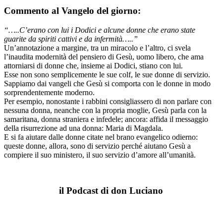
Commento al Vangelo del giorno:
“…..C’erano con lui i Dodici e alcune donne che erano
state
guarite da spiriti cattivi
e da infermità…..”
Un’annotazione a margine, tra un miracolo e l’altro, ci svela
l’inaudita modernità del pensiero di Gesù, uomo libero, che ama
attorniarsi di donne che, insieme ai Dodici, stiano con lui.
Esse non sono semplicemente le sue colf, le sue donne di servizio.
Sappiamo dai vangeli che Gesù si comporta con le donne in modo
sorprendentemente moderno.
Per esempio, nonostante i rabbini consigliassero di non parlare con
nessuna donna, neanche con la propria moglie, Gesù parla con la
samaritana, donna straniera e infedele; ancora: affida il messaggio
della risurrezione ad una donna: Maria di Magdala.
E si fa aiutare dalle donne citate nel brano evangelico odierno:
queste donne, allora, sono di servizio perché aiutano Gesù a
compiere il suo ministero, il suo servizio d’amore all’umanità.
il Podcast di don Luciano