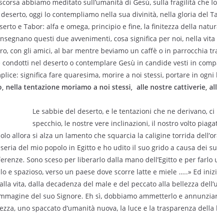
corsa abbiamo meditato sull’umanità di Gesù, sulla fragilità che l
l deserto, oggi lo contempliamo nella sua divinità, nella gloria del T
serto e Tabor: alfa e omega, principio e fine, la finitezza della nat
segnano questi due avvenimenti, cosa significa per noi, nella vita 
oro, con gli amici, al bar mentre beviamo un caffè o in parrocchia tra
re condotti nel deserto o contemplare Gesù in candide vesti in compa
ice: significa fare quaresima, morire a noi stessi, portare in ogni 
, nella tentazione moriamo a noi stessi, alle nostre cattiverie, al
Le sabbie del deserto, e le tentazioni che ne derivano, 
specchio, le nostre vere inclinazioni, il nostro volto piaga
olo allora si alza un lamento che squarcia la caligine torrida dell’or
seria del mio popolo in Egitto e ho udito il suo grido a causa dei su
ferenze. Sono sceso per liberarlo dalla mano dell’Egitto e per farlo
o e spazioso, verso un paese dove scorre latte e miele …..» Ed inizi
lla vita, dalla decadenza del male e del peccato alla bellezza dell
immagine del suo Signore. Eh sì, dobbiamo ammetterlo e annunziarlo
llezza, uno spaccato d’umanità nuova, la luce e la trasparenza della