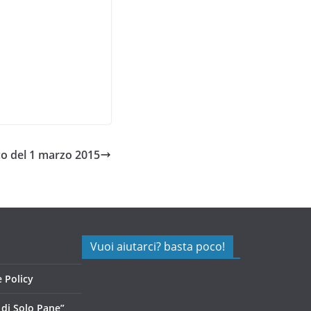
co del 1 marzo 2015
Vuoi aiutarci? basta poco!
 Policy
di Solo Pane”