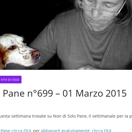
 VITA DI OGGI
o Pane n°699 – 01 Marzo 2015
uesta settimana trovate su Non di Solo Pane, il settimanale per la 
 Pane clicca QUI
, per
abbonarti gratuitamente, clicca QUI