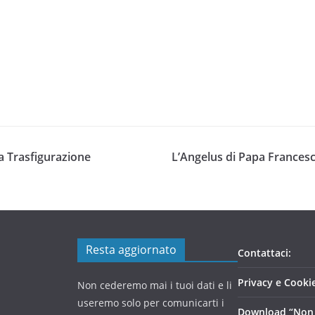
a Trasfigurazione
L’Angelus di Papa Frances
Resta aggiornato
Contattaci:
Privacy e Cookie
Non cederemo mai i tuoi dati e li
useremo solo per comunicarti i
Download “Non 