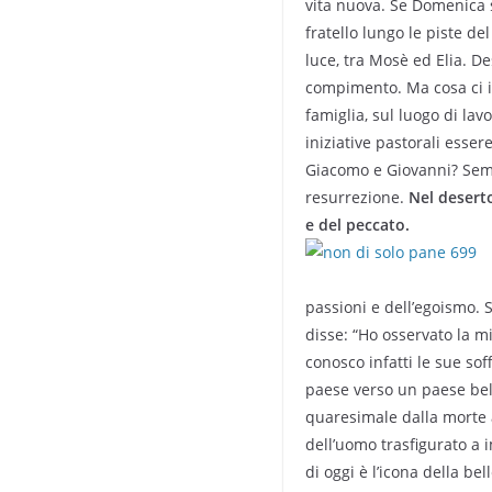
vita nuova. Se Domenica s
fratello lungo le piste de
luce, tra Mosè ed Elia. De
compimento. Ma cosa ci in
famiglia, sul luogo di lav
iniziative pastorali esse
Giacomo e Giovanni? Sempl
resurrezione.
Nel deserto
e del peccato.
passioni e dell’egoismo. S
disse: “Ho osservato la mi
conosco infatti le sue sof
paese verso un paese bell
quaresimale dalla morte a
dell’uomo trasfigurato a 
di oggi è l’icona della be