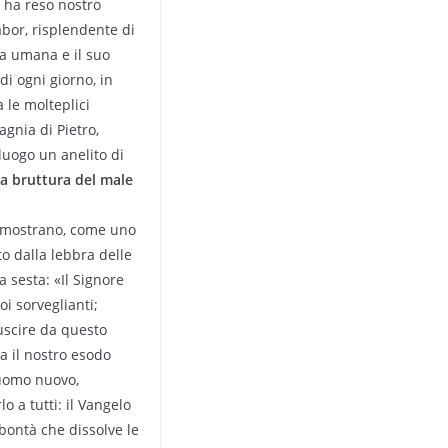
o ha reso nostro
abor, risplendente di
ura umana e il suo
di ogni giorno, in
 le molteplici
gnia di Pietro,
luogo un anelito di
la bruttura del male
ci mostrano, come uno
to dalla lebbra delle
a sesta: «Il Signore
oi sorveglianti;
 uscire da questo
a il nostro esodo
’uomo nuovo,
 a tutti: il Vangelo
 bontà che dissolve le