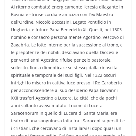
Al ritorno combatté energicamente l’eresia dilagante in
Bosnia e strinse cordiale amicizia con l’ex Maestro
dell’Ordine, Niccolò Boccasini, Legato Pontificio in
Ungheria, e futuro Papa Benedetto XI. Questi, nel 1303,
nominò e consacrò personalmente Agostino, Vescovo di
Zagabria. Le lotte interne per la successione al trono, e
le prepotenze dei nobili, desolavano quella Diocesi e
per venti anni Agostino rifulse per zelo pastorale,
sollecito, fino a dimenticare se stesso, dalla rinascita
spirituale e temporale dei suoi figli. Nel 1322 oscuri
intrighi lo misero in cattiva luce presso il Re Caroberto,
per accondiscendere al suo desiderio Papa Giovanni
XXII trasferì Agostino a Lucera. La città, che da pochi
anni soltanto aveva mutato il nome di Lucera
Saracenorum in quello di Lucera di Santa Maria, era
teatro di una sanguinosa lotta tra i Saraceni superstiti e
i cristiani, che cercavano di installarvisi dopo quasi un
secolo di forzato esilio. Col fascino del suo esempio, e la