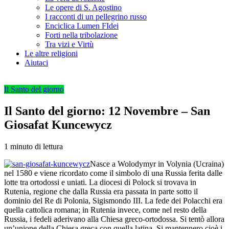
Le opere di S. Agostino
I racconti di un pellegrino russo
Enciclica Lumen FIdei
Forti nella tribolazione
Tra vizi e Virtù
Le altre religioni
Aiutaci
Il Santo del giorno
Il Santo del giorno: 12 Novembre – San
Giosafat Kuncewycz
1 minuto di lettura
Nasce a Wolodymyr in Volynia (Ucraina)
nel 1580 e viene ricordato come il simbolo di una Russia ferita dalle
lotte tra ortodossi e uniati. La diocesi di Polock si trovava in
Rutenia, regione che dalla Russia era passata in parte sotto il
dominio del Re di Polonia, Sigismondo III. La fede dei Polacchi era
quella cattolica romana; in Rutenia invece, come nel resto della
Russia, i fedeli aderivano alla Chiesa greco-ortodossa. Si tentò allora
un’unione della Chiesa greca con quella latina. Si mantennero cioè i