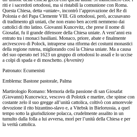
riti e i sacerdoti ortodossi, ma si ristabilì la comunione con Roma.
Questa Chiesa, detta «uniate», incontrò l’approvazione del Re di
Polonia e del Papa Clemente VIII. Gli ortodossi, però, accusavano
di tradimento gli uniati, che non erano ben accetti nemmeno dai
cattolici di rito latino. Giovanni Kuncevitz, che prese il nome di
Giosafat, fu il grande difensore della Chiesa uniate. A vent’anni era
entrato tra i monaci basiliani. Monaco, priore, abate e finalmente
arcivescovo di Polock, intraprese una riforma dei costumi monastici
della regione rutena, migliorando così la Chiesa uniate. Ma a causa
del suo operato nel 1623 un gruppo di ortodossi lo assalì e lo uccise
a colpi di spada e di moschetto.
(Avvenire)
Patronato: Ecumenisti
Emblema: Bastone pastorale, Palma
Martirologio Romano: Memoria della passione di san Giosafat
(Giovanni) Kuncewicz, vescovo di Polotzk e martire, che spinse con
costante zelo il suo gregge all’unità cattolica, coltivò con amorevole
devozione il rito bizantino-slavo e, a Vitebsk in Bielorussia, a quel
tempo sotto la giurisdizione polacca, crudelmente assalito in un
tumulto dalla folla a lui avversa, morì per l’unità della Chiesa e per
la verità cattolica.