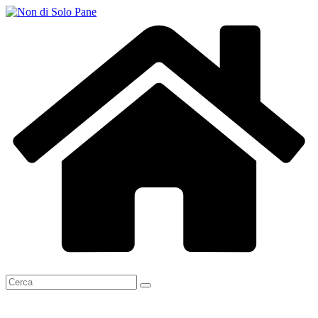
Salta
al
contenuto