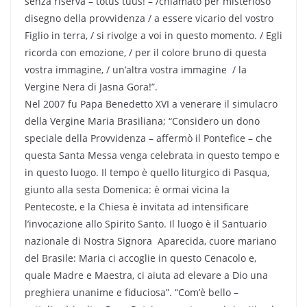
senza riserva – totus tuus! – /chiamato per misterioso
disegno della provvidenza / a essere vicario del vostro
Figlio in terra, / si rivolge a voi in questo momento. / Egli
ricorda con emozione, / per il colore bruno di questa
vostra immagine, / un’altra vostra immagine / la
Vergine Nera di Jasna Gora!”.
Nel 2007 fu Papa Benedetto XVI a venerare il simulacro
della Vergine Maria Brasiliana; “Considero un dono
speciale della Provvidenza – affermò il Pontefice – che
questa Santa Messa venga celebrata in questo tempo e
in questo luogo. Il tempo è quello liturgico di Pasqua,
giunto alla sesta Domenica: è ormai vicina la
Pentecoste, e la Chiesa è invitata ad intensificare
l’invocazione allo Spirito Santo. Il luogo è il Santuario
nazionale di Nostra Signora Aparecida, cuore mariano
del Brasile: Maria ci accoglie in questo Cenacolo e,
quale Madre e Maestra, ci aiuta ad elevare a Dio una
preghiera unanime e fiduciosa”. “Com’è bello –