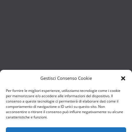
Gestisci Consenso Cookie
Per fornire le migliori esperienze, utilizziamo tecnologie come i cookie
per memorizzare e/o accedere alle informazioni del dispositivo. Il
consenso a queste tecnologie ci permetterà di elaborare dati come il
comportamento di navigazione o ID unici su questo sito. Non
acconsentire o ritirare il consenso può influire negativamente su alcune
caratteristiche e funzioni.