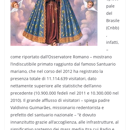
pale
del
Brasile
(Cnbb)
,
infatti,
–
come riportato dall’Osservatore Romano – mostrano
l’indiscutibile primato raggiunto dal famoso Santuario
mariano, che nel corso del 2012 ha registrato la
presenza totale di 11.114.639 visitatori, dato
nettamente superiore alle statistiche dell’anno
precedente (10.900.000 fedeli nel 2011 e 10.300.000 nel
2010). Il grande afflusso di visitatori – spiega padre
Valdivino Guimarães, missionario redentorista e
prefetto del santuario nazionale – “è dovuto
innanzitutto grazie all’accoglienza, alle infrastrutture, al
significativo sostegno dei mass media (tra cui Radio e