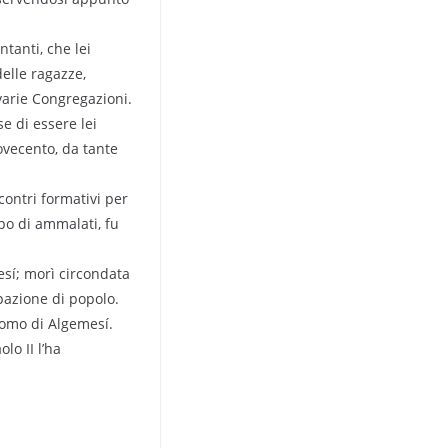
ntanti, che lei
delle ragazze,
 varie Congregazioni.
e di essere lei
Novecento, da tante
ontri formativi per
po di ammalati, fu
esí; morì circondata
ipazione di popolo.
acomo di Algemesí.
lo II l’ha