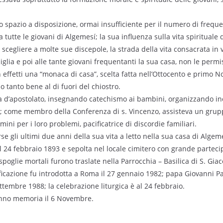
etto spazio a disposizione, ormai insufficiente per il numero di freque
 tutte le giovani di Algemesí; la sua influenza sulla vita spirituale 
 scegliere a molte sue discepole, la strada della vita consacrata in
glia e poi alle tante giovani frequentanti la sua casa, non le permis
n effetti una “monaca di casa”, scelta fatta nell’Ottocento e primo 
o tanto bene al di fuori del chiostro.
a d’apostolato, insegnando catechismo ai bambini, organizzando inc
i; come membro della Conferenza di s. Vincenzo, assisteva un grup
ini per i loro problemi, pacificatrice di discordie familiari.
e gli ultimi due anni della sua vita a letto nella sua casa di Algem
i il 24 febbraio 1893 e sepolta nel locale cimitero con grande partec
 spoglie mortali furono traslate nella Parrocchia – Basilica di S. Gi
ficazione fu introdotta a Roma il 27 gennaio 1982; papa Giovanni Pao
ttembre 1988; la celebrazione liturgica è al 24 febbraio.
fanno memoria il 6 Novembre.