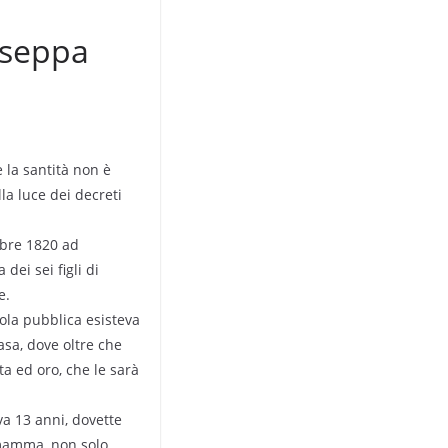
useppa
 la santità non è
lla luce dei decreti
mbre 1820 ad
dei sei figli di
e.
ola pubblica esisteva
asa, dove oltre che
ta ed oro, che le sarà
va 13 anni, dovette
 mamma, non solo,