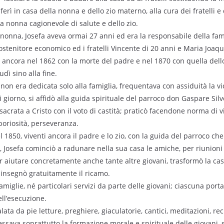
ferì in casa della nonna e dello zio materno, alla cura dei fratelli e 
la nonna cagionevole di salute e dello zio.
onna, Josefa aveva ormai 27 anni ed era la responsabile della fami
sostenitore economico ed i fratelli Vincente di 20 anni e Maria Joaqu
e ancora nel 1862 con la morte del padre e nel 1870 con quella dello 
dì sino alla fine.
, non era dedicata solo alla famiglia, frequentava con assiduità la v
iorno, si affidò alla guida spirituale del parroco don Gaspare Silve
crata a Cristo con il voto di castità; praticò facendone norma di vit
aboriosità, perseveranza.
1850, viventi ancora il padre e lo zio, con la guida del parroco che
, Josefa cominciò a radunare nella sua casa le amiche, per riunioni 
r aiutare concretamente anche tante altre giovani, trasformò la cas
 insegnò gratuitamente il ricamo.
amiglie, né particolari servizi da parte delle giovani; ciascuna porta
ell’esecuzione.
lata da pie letture, preghiere, giaculatorie, cantici, meditazioni, rec
essava soprattutto la formazione morale e spirituale delle giovani