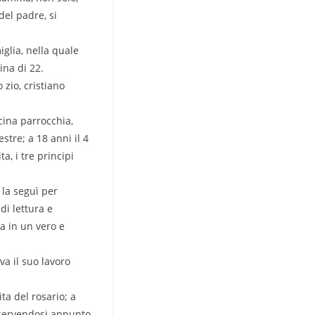
del padre, si
glia, nella quale
ina di 22.
zio, cristiano
icina parrocchia,
stre; a 18 anni il 4
a, i tre principi
 la seguì per
di lettura e
a in un vero e
va il suo lavoro
ita del rosario; a
, servendosi appunto