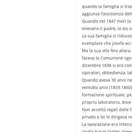
quando la famiglia si tras
aggiunse l’assistenza del
Quando nel 1847 morì la n
vivevano il padre, lo zio 
La sua famiglia si riduss
esemplare che Josefa accu
Ma la sua vita fino allora
faceva la Comunione ogni g
dicembre 1838 si era consa
ispiratori, obbedienza, l
Quando aveva 30 anni nel 
ventotto anni (1833-1860)
formazione spirituale; pe
proprio laboratorio, dove
Non accettò regali dalle f
privato e lei le dirigeva n
La lavorazione era interca
Josefa Naval Girbés inter