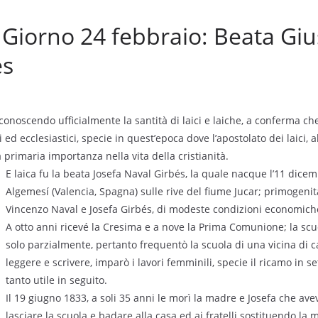
l Giorno 24 febbraio: Beata Gi
ès
conoscendo ufficialmente la santità di laici e laiche, a conferma che
 ed ecclesiastici, specie in quest’epoca dove l’apostolato dei laici, a
 primaria importanza nella vita della cristianità.
E laica fu la beata Josefa Naval Girbés, la quale nacque l’11 dice
Algemesí (Valencia, Spagna) sulle rive del fiume Jucar; primogenita 
Vincenzo Naval e Josefa Girbés, di modeste condizioni economich
A otto anni ricevé la Cresima e a nove la Prima Comunione; la scu
solo parzialmente, pertanto frequentò la scuola di una vicina di c
leggere e scrivere, imparò i lavori femminili, specie il ricamo in se
tanto utile in seguito.
Il 19 giugno 1833, a soli 35 anni le morì la madre e Josefa che ave
lasciare la scuola e badare alla casa ed ai fratelli sostituendo la