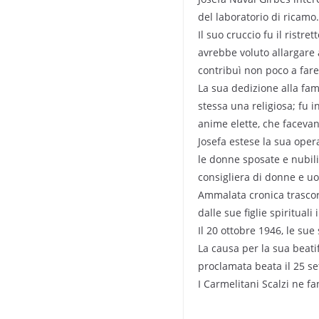
del laboratorio di ricamo.
Il suo cruccio fu il ristr
avrebbe voluto allargare a
contribuì non poco a fare
La sua dedizione alla fami
stessa una religiosa; fu i
anime elette, che facevan
Josefa estese la sua oper
le donne sposate e nubil
consigliera di donne e uom
Ammalata cronica trascors
dalle sue figlie spiritual
Il 20 ottobre 1946, le sue
La causa per la sua beati
proclamata beata il 25 se
I Carmelitani Scalzi ne 