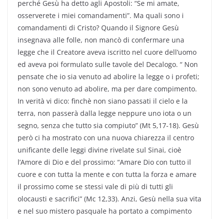
perché Gesù ha detto agli Apostoli: “Se mi amate,
osserverete i miei comandamenti”. Ma quali sono i
comandamenti di Cristo? Quando il Signore Gesù
insegnava alle folle, non mancò di confermare una
legge che il Creatore aveva iscritto nel cuore dell’uomo
ed aveva poi formulato sulle tavole del Decalogo. “ Non
pensate che io sia venuto ad abolire la legge o i profeti;
non sono venuto ad abolire, ma per dare compimento.
In verità vi dico: finchè non siano passati il cielo e la
terra, non passerà dalla legge neppure uno iota o un
segno, senza che tutto sia compiuto” (Mt 5,17-18). Gesù
però ci ha mostrato con una nuova chiarezza il centro
unificante delle leggi divine rivelate sul Sinai, cioè
l’Amore di Dio e del prossimo: “Amare Dio con tutto il
cuore e con tutta la mente e con tutta la forza e amare
il prossimo come se stessi vale di più di tutti gli
olocausti e sacrifici” (Mc 12,33). Anzi, Gesù nella sua vita
e nel suo mistero pasquale ha portato a compimento