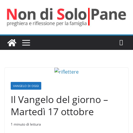
Salta
al
contenuto
VANGELO DI OGGI
Il Vangelo del giorno –
Martedì 17 ottobre
1 minuto di lettura