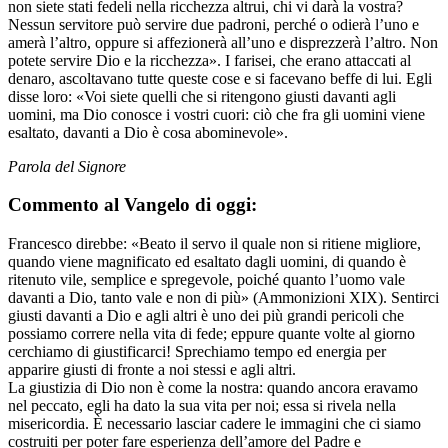
non siete stati fedeli nella ricchezza altrui, chi vi darà la vostra?
Nessun servitore può servire due padroni, perché o odierà l’uno e
amerà l’altro, oppure si affezionerà all’uno e disprezzerà l’altro. Non
potete servire Dio e la ricchezza». I farisei, che erano attaccati al
denaro, ascoltavano tutte queste cose e si facevano beffe di lui. Egli
disse loro: «Voi siete quelli che si ritengono giusti davanti agli
uomini, ma Dio conosce i vostri cuori: ciò che fra gli uomini viene
esaltato, davanti a Dio è cosa abominevole».
Parola del Signore
Commento al Vangelo di oggi:
Francesco direbbe: «Beato il servo il quale non si ritiene migliore,
quando viene magnificato ed esaltato dagli uomini, di quando è
ritenuto vile, semplice e spregevole, poiché quanto l’uomo vale
davanti a Dio, tanto vale e non di più» (Ammonizioni XIX). Sentirci
giusti davanti a Dio e agli altri è uno dei più grandi pericoli che
possiamo correre nella vita di fede; eppure quante volte al giorno
cerchiamo di giustificarci! Sprechiamo tempo ed energia per
apparire giusti di fronte a noi stessi e agli altri.
La giustizia di Dio non è come la nostra: quando ancora eravamo
nel peccato, egli ha dato la sua vita per noi; essa si rivela nella
misericordia. È necessario lasciar cadere le immagini che ci siamo
costruiti per poter fare esperienza dell’amore del Padre e