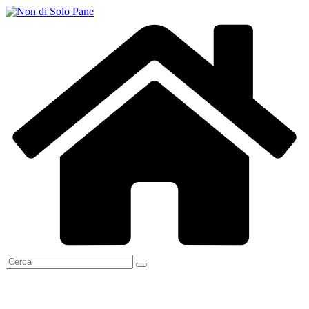
Salta
al
contenuto