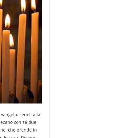
 vangelo. Fedeli alla
Recano con sé due
eone, che prende in
a lascia, o Signore,