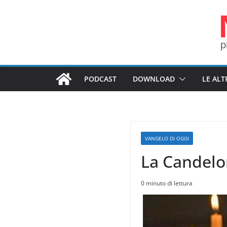
Salta
al
contenuto
PODCAST
DOWNLOAD
LE ALT
VANGELO DI OGGI
La Candelor
0 minuto di lettura