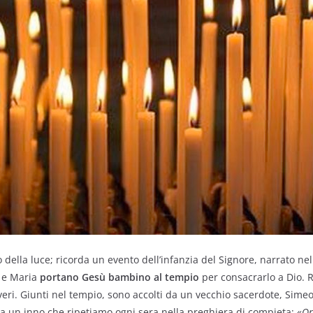
no della luce; ricorda un evento dell’infanzia del Signore, narrato nel
 e Maria
portano Gesù bambino al tempio
per consacrarlo a Dio. 
poveri. Giunti nel tempio, sono accolti da un vecchio sacerdote, Sim
a un inno che ripetiamo ogni sera nella preghiera di compieta: «
Or