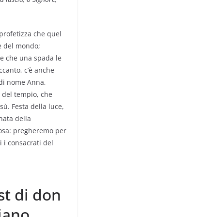
 profetizza che quel
e del mondo;
ne che una spada le
Accanto, c’è anche
 di nome Anna,
o del tempio, che
sù. Festa della luce,
nata della
iosa: pregheremo per
ti i consacrati del
st di don
iano