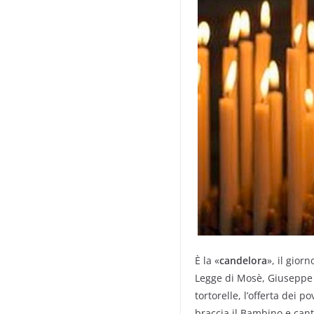
È la «
candelora
», il gior
Legge di Mosè, Giuseppe
tortorelle, l’offerta dei 
braccia il Bambino e cant